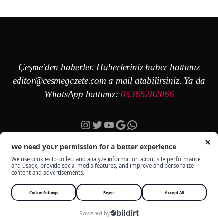
Çeşme'den haberler. Haberleriniz haber hattımız
editor@cesmegazete.com
a mail atabilirsiniz. Ya da
WhatsApp hattımız:
05365282066
Instagram
Twitter
YouTube
Google
https://wa.me/90
ÇEŞME GAZETE - TÜM HAKKI SAKLIDIR -
KÜNYE