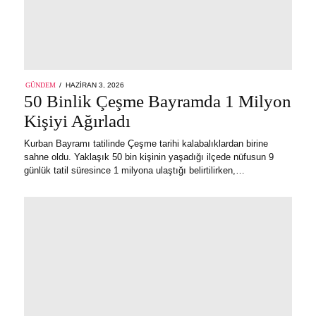
POSTED
GÜNDEM
HAZIRAN 3, 2026
ON
50 Binlik Çeşme Bayramda 1 Milyon
Kişiyi Ağırladı
Kurban Bayramı tatilinde Çeşme tarihi kalabalıklardan birine
sahne oldu. Yaklaşık 50 bin kişinin yaşadığı ilçede nüfusun 9
günlük tatil süresince 1 milyona ulaştığı belirtilirken,…