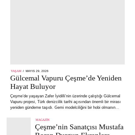
POSTED
YAŞAM
MAYIS 29, 2026
MAYIS
ON
Gülcemal Vapuru Çeşme’de Yeniden
29,
2026
Hayat Buluyor
Çeşme’de yaşayan Zafer İyidilli’nin üzerinde çalıştığı Gülcemal
Vapuru projesi, Türk denizcilik tarihi açısından önemli bir mirası
yeniden gündeme taşıdı. Gemi modelciliğini bir hobi olmanın…
MAGAZIN
Çeşme’nin Sanatçısı Mustafa