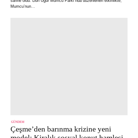
sahne oldu. Dün Uğur Mumcu Parkı’nda düzenlenen etkinlikte,
Mumcu’nun…
GÜNDEM
Çeşme’den barınma krizine yeni
model: Kiralık sosyal konut hamlesi