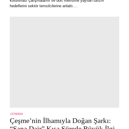
korunması çalışmalarını ve dört mevsime yayılan turizm
hedeflerini sektör temsilcilerine anlattı.…
GÜNDEM
Çeşme’nin İlhamıyla Doğan Şarkı:
“Sana Dair” Kısa Sürede Büyük İlgi