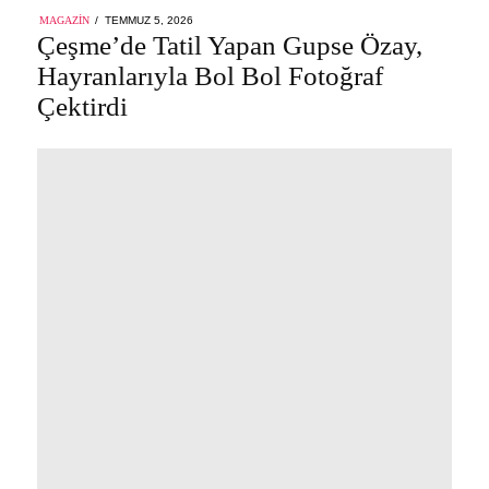
POSTED
MAGAZIN
TEMMUZ 5, 2026
ON
Çeşme’de Tatil Yapan Gupse Özay,
Hayranlarıyla Bol Bol Fotoğraf
Çektirdi