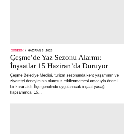
POSTED
GÜNDEM
HAZIRAN 3, 2026
ON
Çeşme’de Yaz Sezonu Alarmı:
İnşaatlar 15 Haziran’da Duruyor
Çeşme Belediye Meclisi, turizm sezonunda kent yaşamının ve
ziyaretçi deneyiminin olumsuz etkilenmemesi amacıyla önemli
bir karar aldı. İlçe genelinde uygulanacak inşaat yasağı
kapsamında, 15…