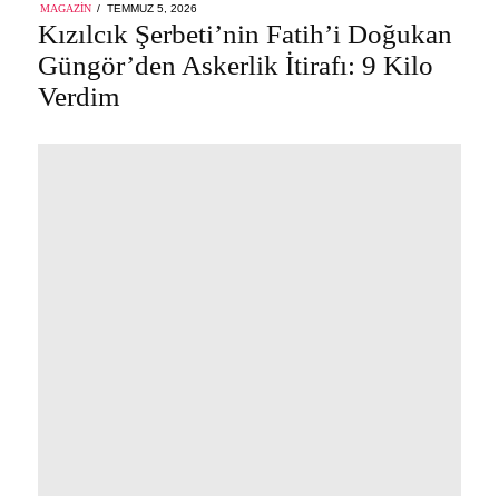
POSTED
MAGAZIN
TEMMUZ 5, 2026
ON
Kızılcık Şerbeti’nin Fatih’i Doğukan
Güngör’den Askerlik İtirafı: 9 Kilo
Verdim