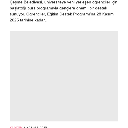
Çeşme Belediyesi, üniversiteye yeni yerleşen öğrenciler için
başlattığı burs programıyla gençlere önemli bir destek
sunuyor. Öğrenciler, Eğitim Destek Programı’na 28 Kasım
2025 tarihine kadar…
POSTED
GÜNDEM
KASIM 2, 2025