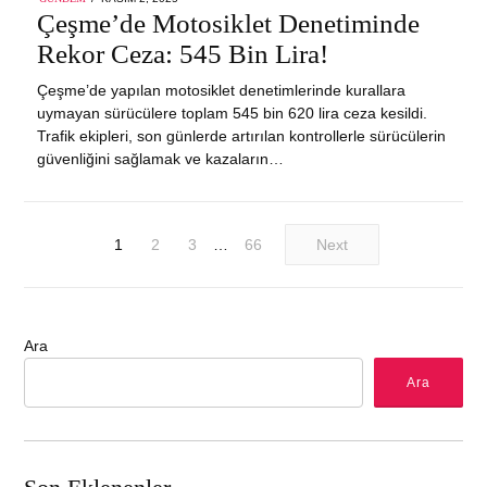
ON
Çeşme’de Motosiklet Denetiminde
Rekor Ceza: 545 Bin Lira!
Çeşme’de yapılan motosiklet denetimlerinde kurallara
uymayan sürücülere toplam 545 bin 620 lira ceza kesildi.
Trafik ekipleri, son günlerde artırılan kontrollerle sürücülerin
güvenliğini sağlamak ve kazaların…
1
2
3
…
66
Next
Ara
Ara