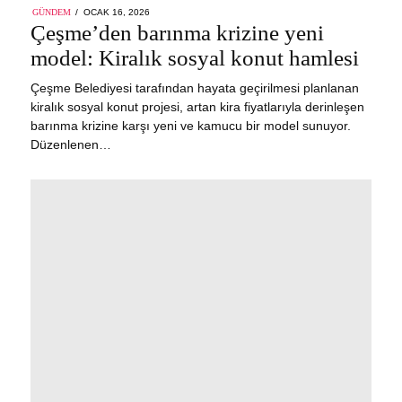
POSTED
GÜNDEM
OCAK 16, 2026
OCAK
ON
Çeşme’den barınma krizine yeni
16,
2026
model: Kiralık sosyal konut hamlesi
Çeşme Belediyesi tarafından hayata geçirilmesi planlanan
kiralık sosyal konut projesi, artan kira fiyatlarıyla derinleşen
barınma krizine karşı yeni ve kamucu bir model sunuyor.
Düzenlenen…