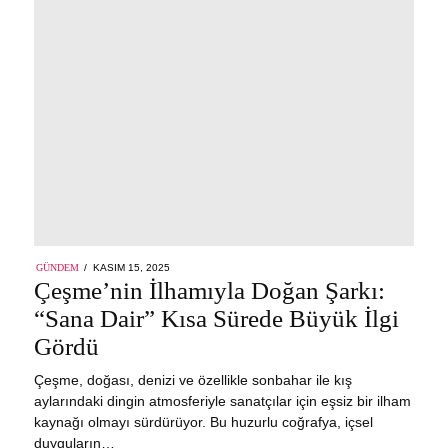
POSTED
GÜNDEM
KASIM 15, 2025
ON
Çeşme’nin İlhamıyla Doğan Şarkı:
“Sana Dair” Kısa Sürede Büyük İlgi
Gördü
Çeşme, doğası, denizi ve özellikle sonbahar ile kış
aylarındaki dingin atmosferiyle sanatçılar için eşsiz bir ilham
kaynağı olmayı sürdürüyor. Bu huzurlu coğrafya, içsel
duyguların…