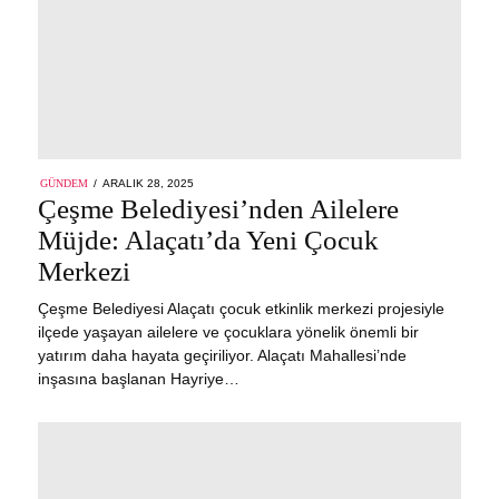
POSTED
GÜNDEM
ARALIK 28, 2025
ON
Çeşme Belediyesi’nden Ailelere
Müjde: Alaçatı’da Yeni Çocuk
Merkezi
Çeşme Belediyesi Alaçatı çocuk etkinlik merkezi projesiyle
ilçede yaşayan ailelere ve çocuklara yönelik önemli bir
yatırım daha hayata geçiriliyor. Alaçatı Mahallesi’nde
inşasına başlanan Hayriye…