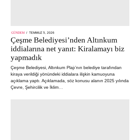
POSTED
GÜNDEM
TEMMUZ 5, 2026
ON
Çeşme Belediyesi’nden Altınkum
iddialarına net yanıt: Kiralamayı biz
yapmadık
Çeşme Belediyesi, Altınkum Plajı’nın belediye tarafından
kiraya verildiği yönündeki iddialara ilişkin kamuoyuna
açıklama yaptı. Açıklamada, söz konusu alanın 2025 yılında
Çevre, Şehircilik ve İklim…