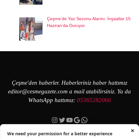
Çeşme’de Yaz Sezonu Alarmı: İnşaatlar 15
Haziran’da Duruyor
Çeşme'den haberler. Haberleriniz haber hattımız
editor@cesmegazete.com
a mail atabilirsiniz. Ya da
WhatsApp hattımız:
05365282066
Instagram
Twitter
YouTube
Google
https://wa.me/90