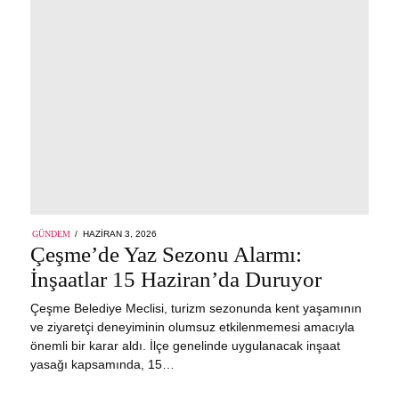
POSTED
GÜNDEM
HAZIRAN 3, 2026
ON
Çeşme’de Yaz Sezonu Alarmı:
İnşaatlar 15 Haziran’da Duruyor
Çeşme Belediye Meclisi, turizm sezonunda kent yaşamının
ve ziyaretçi deneyiminin olumsuz etkilenmemesi amacıyla
önemli bir karar aldı. İlçe genelinde uygulanacak inşaat
yasağı kapsamında, 15…