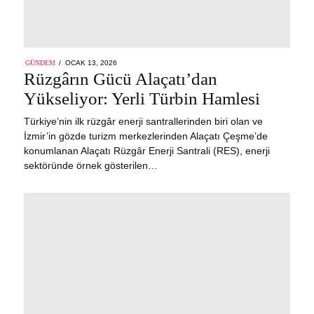
POSTED
GÜNDEM
OCAK 13, 2026
OCAK
ON
Rüzgârın Gücü Alaçatı’dan
13,
2026
Yükseliyor: Yerli Türbin Hamlesi
Türkiye’nin ilk rüzgâr enerji santrallerinden biri olan ve
İzmir’in gözde turizm merkezlerinden Alaçatı Çeşme’de
konumlanan Alaçatı Rüzgâr Enerji Santrali (RES), enerji
sektöründe örnek gösterilen…