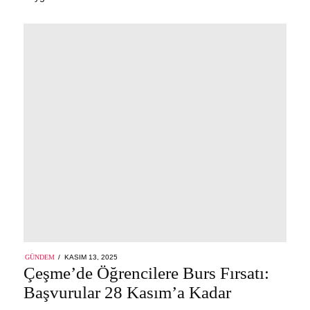
POSTED
GÜNDEM
KASIM 13, 2025
ON
Çeşme’de Öğrencilere Burs Fırsatı:
Başvurular 28 Kasım’a Kadar