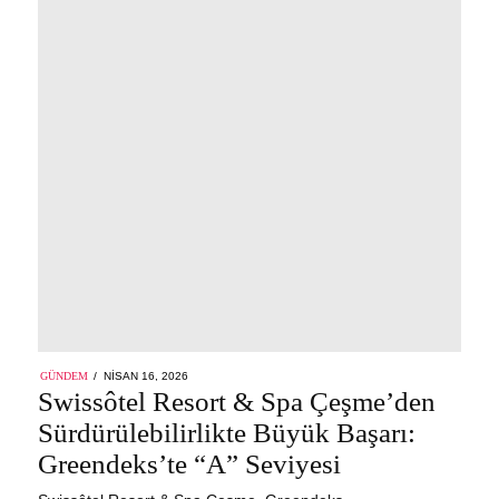
POSTED
GÜNDEM
NISAN 16, 2026
ON
Swissôtel Resort & Spa Çeşme’den
Sürdürülebilirlikte Büyük Başarı:
Greendeks’te “A” Seviyesi