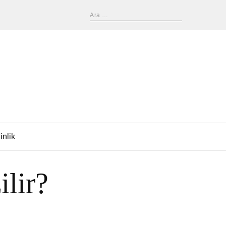
inlik
lir?