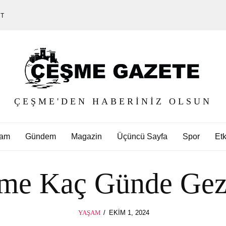
ET
ÇEŞME'DEN HABERINIZ OLSUN
am
Gündem
Magazin
Üçüncü Sayfa
Spor
Etk
me Kaç Günde Gezi
POSTED
YAŞAM
EKIM 1, 2024
EKIM
ON
1,