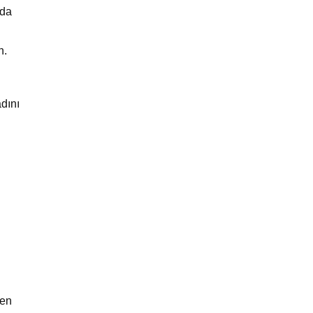
 da
n.
dını
ken