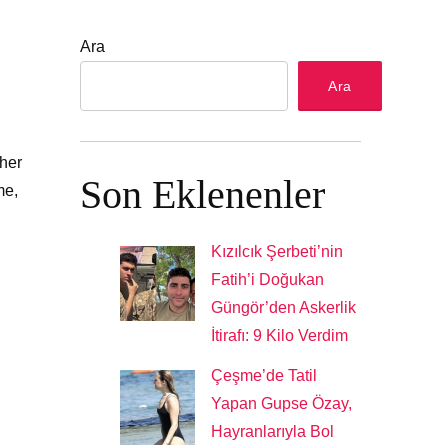
Ara
Ara
 her
Son Eklenenler
me,
Kızılcık Şerbeti’nin
Fatih’i Doğukan
Güngör’den Askerlik
İtirafı: 9 Kilo Verdim
Çeşme’de Tatil
Yapan Gupse Özay,
Hayranlarıyla Bol