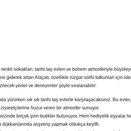
renkli sokakları, tarihi taş evleri ve bohem atmosferiyle büyüle
tesi giderek artan Alaçatı, özellikle rüzgar sörfü tutkunları için ide
zilecek yerler ve deneyimler şöyle sıralanabilir:
da yürürken sık sık tarihi taş evlerle karşılaşacaksınız. Bu evler,
ziyaretçilerine huzur veren bir atmosfer sunuyor.
kezinde birçok şirin butikler bulunuyor. Hem hediyelik eşyalar 
u dükkanlarında alışveriş yapmak oldukça keyifli.