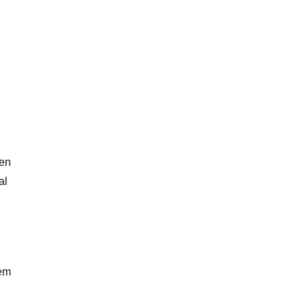
yen
al
hem