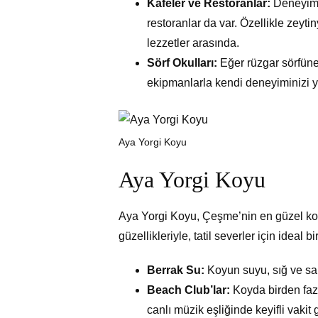
Kafeler ve Restoranlar:
Deneyimle
restoranlar da var. Özellikle zeyti
lezzetler arasında.
Sörf Okulları:
Eğer rüzgar sörfüne i
ekipmanlarla kendi deneyiminizi ya
Aya Yorgi Koyu
Aya Yorgi Koyu
Aya Yorgi Koyu, Çeşme’nin en güzel koyl
güzellikleriyle, tatil severler için ideal
Berrak Su:
Koyun suyu, sığ ve sak
Beach Club’lar:
Koyda birden faz
canlı müzik eşliğinde keyifli vakit g