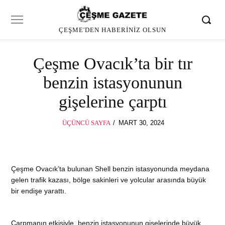
ÇEŞME'DEN HABERINIZ OLSUN
Çeşme Ovacık’ta bir tır
benzin istasyonunun
gişelerine çarptı
POSTED
ÜÇÜNCÜ SAYFA
MART 30, 2024
MART
ON
30,
2024
Çeşme Ovacık’ta bulunan Shell benzin istasyonunda meydana
gelen trafik kazası, bölge sakinleri ve yolcular arasında büyük
bir endişe yarattı.
Çarpmanın etkisiyle, benzin istasyonunun gişelerinde büyük