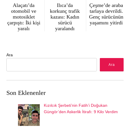
Alaçatı’da
Ilıca’da
Çeşme’de araba
otomobil ve
korkunç trafik
tarlaya devrildi.
motosiklet
kazası: Kadın
Genç sürücünün
çarpıştı: İki kişi
sürücü
yaşamını yitirdi
yaralı
yaralandı
Ara
Ara
Son Eklenenler
Kızılcık Şerbeti’nin Fatih’i Doğukan
Güngör’den Askerlik İtirafı: 9 Kilo Verdim