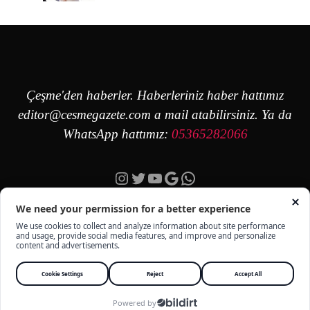
Çeşme'den haberler. Haberleriniz haber hattımız
editor@cesmegazete.com
a mail atabilirsiniz. Ya da
WhatsApp hattımız:
05365282066
Instagram
Twitter
YouTube
Google
https://wa.me/90
ÇEŞME GAZETE - TÜM HAKKI SAKLIDIR -
KÜNYE