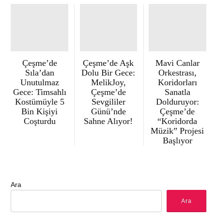
Çeşme’de
Çeşme’de Aşk
Mavi Canlar
Sıla’dan
Dolu Bir Gece:
Orkestrası,
Unutulmaz
MelikJoy,
Koridorları
Gece: Timsahlı
Çeşme’de
Sanatla
Kostümüyle 5
Sevgililer
Dolduruyor:
Bin Kişiyi
Günü’nde
Çeşme’de
Coşturdu
Sahne Alıyor!
“Koridorda
Müzik” Projesi
Başlıyor
Ara
Ara