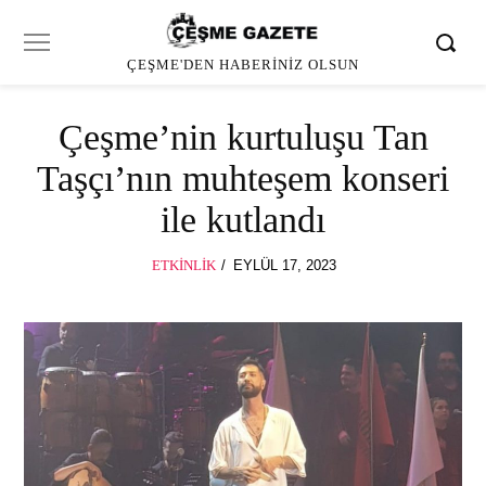
ÇEŞME'DEN HABERINIZ OLSUN
Çeşme’nin kurtuluşu Tan
Taşçı’nın muhteşem konseri
ile kutlandı
POSTED
ETKINLIK
EYLÜL 17, 2023
ON