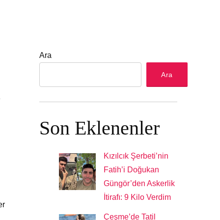
Ara
Ara
e
Son Eklenenler
Kızılcık Şerbeti’nin
Fatih’i Doğukan
Güngör’den Askerlik
İtirafı: 9 Kilo Verdim
er
Çeşme’de Tatil