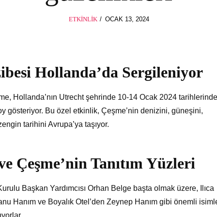
POSTED
ETKINLIK
OCAK 13, 2024
ON
ibesi Hollanda’da Sergileniyor
e, Hollanda’nın Utrecht şehrinde 10-14 Ocak 2024 tarihlerind
y gösteriyor. Bu özel etkinlik, Çeşme’nin denizini, güneşini,
zengin tarihini Avrupa’ya taşıyor.
ve Çeşme’nin Tanıtım Yüzleri
rulu Başkan Yardımcısı Orhan Belge başta olmak üzere, Ilıca
anu Hanım ve Boyalık Otel’den Zeynep Hanım gibi önemli isiml
yorlar.