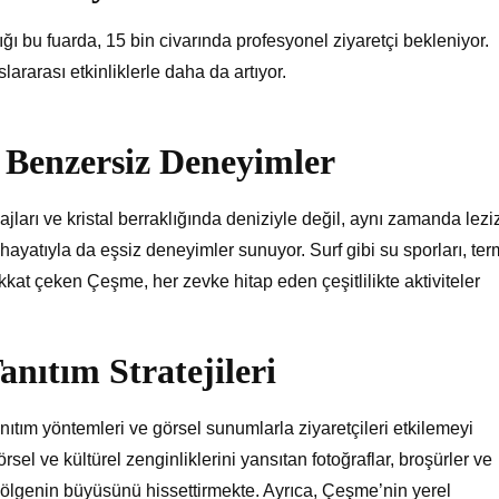
ığı bu fuarda, 15 bin civarında profesyonel ziyaretçi bekleniyor.
lararası etkinliklerle daha da artıyor.
Benzersiz Deneyimler
jları ve kristal berraklığında deniziyle değil, aynı zamanda lezi
hayatıyla da eşsiz deneyimler sunuyor. Surf gibi su sporları, ter
kkat çeken Çeşme, her zevke hitap eden çeşitlilikte aktiviteler
nıtım Stratejileri
ıtım yöntemleri ve görsel sunumlarla ziyaretçileri etkilemeyi
el ve kültürel zenginliklerini yansıtan fotoğraflar, broşürler ve
e bölgenin büyüsünü hissettirmekte. Ayrıca, Çeşme’nin yerel