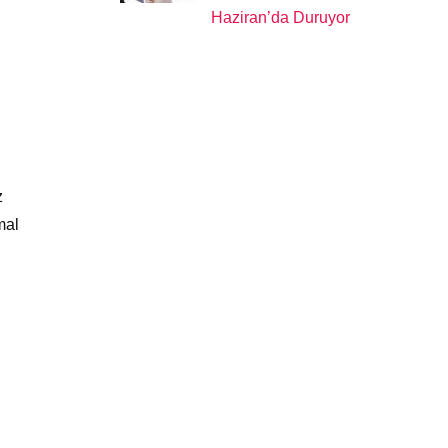
Haziran’da Duruyor
z
mal