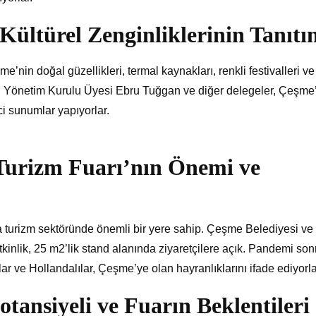
Kültürel Zenginliklerinin Tanıtı
’nin doğal güzellikleri, termal kaynakları, renkli festivalleri ve
OB Yönetim Kurulu Üyesi Ebru Tuğgan ve diğer delegeler, Çeşme
ici sunumlar yapıyorlar.
Turizm Fuarı’nın Önemi ve
a turizm sektöründe önemli bir yere sahip. Çeşme Belediyesi ve
nlik, 25 m2’lik stand alanında ziyaretçilere açık. Pandemi son
şlar ve Hollandalılar, Çeşme’ye olan hayranlıklarını ifade ediyorla
tansiyeli ve Fuarın Beklentileri