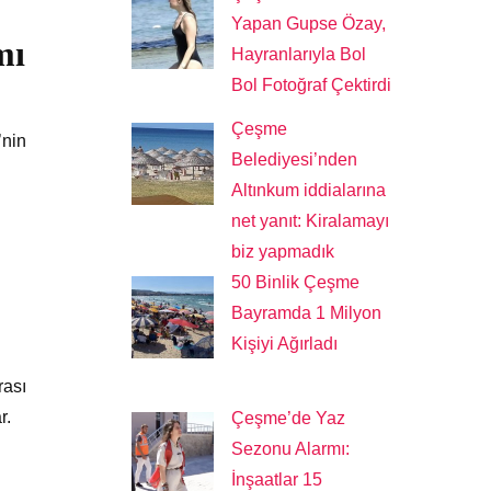
Yapan Gupse Özay,
mı
Hayranlarıyla Bol
Bol Fotoğraf Çektirdi
Çeşme
’nin
Belediyesi’nden
Altınkum iddialarına
net yanıt: Kiralamayı
biz yapmadık
50 Binlik Çeşme
Bayramda 1 Milyon
Kişiyi Ağırladı
rası
r.
Çeşme’de Yaz
Sezonu Alarmı:
İnşaatlar 15