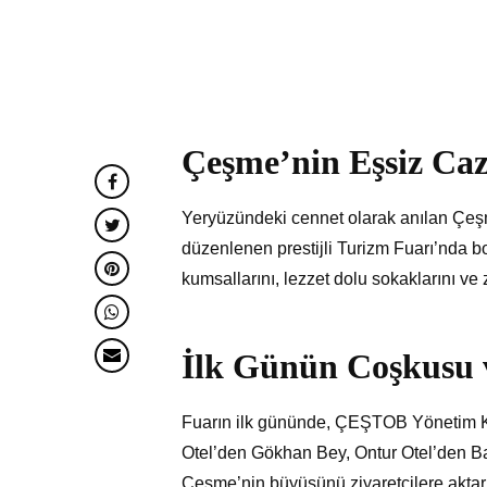
Çeşme’nin Eşsiz Caz
Yeryüzündeki cennet olarak anılan Çeşm
düzenlenen prestijli Turizm Fuarı’nda bo
kumsallarını, lezzet dolu sokaklarını ve 
İlk Günün Coşkusu 
Fuarın ilk gününde, ÇEŞTOB Yönetim Ku
Otel’den Gökhan Bey, Ontur Otel’den B
Çeşme’nin büyüsünü ziyaretçilere aktarı