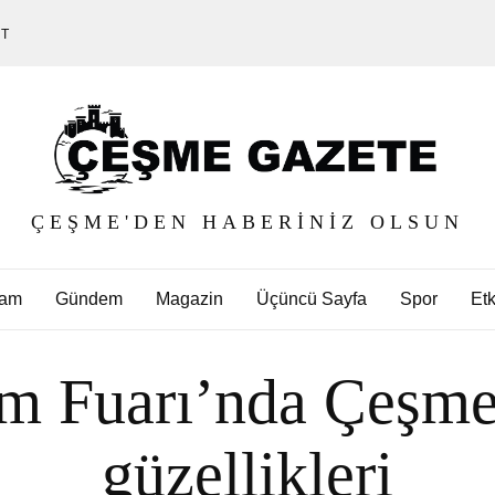
ET
ÇEŞME'DEN HABERINIZ OLSUN
am
Gündem
Magazin
Üçüncü Sayfa
Spor
Etk
m Fuarı’nda Çeşme
güzellikleri