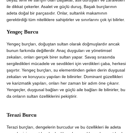
beyaz tenli ve sarışın olan Başaklar, asil duruşları ve zarafetleri
ile dikkat çekerler. Asalet ve güçlü duruş, Başak burçlarının
adeta doğal bir parçasıdır. Onlar, sultanlık makamının
gerektirdiği tüm niteliklere sahiptirler ve sınırlarını çok iyi bilirler.
Yengeç Burcu
Yengeç burçları, doğuştan sultan olarak doğmuşlardır ancak
bunun farkında değillerdir. Anaç duyguları ve yönetimsel
zekaları, onları gerçek birer sultan yapar. Savaş sırasında
sergiledikleri mücadele ve sevdikleri için verdikleri çaba, herkesi
şaşırtır. Yengeç burçları, su elementinden gelen derin duygusal
zekaları ve koruyucu yapıları ile bilinirler. Dominant güzellikleri
ve karizmatik yapıları, onları her zaman bir adım öne çıkarır.
Yengeçler, duygusal bağları ve güçlü aile bağları ile bilinirler, bu
da onların sultan özelliklerini pekiştirir.
Terazi Burcu
Terazi burçları, dengelerin burcudur ve bu özellikleri ile adeta