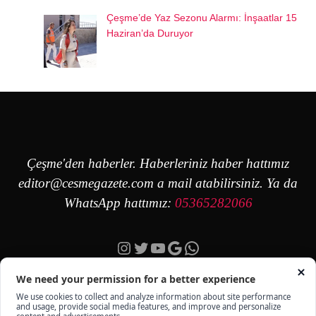
Çeşme’de Yaz Sezonu Alarmı: İnşaatlar 15
Haziran’da Duruyor
Çeşme'den haberler. Haberleriniz haber hattımız
editor@cesmegazete.com
a mail atabilirsiniz. Ya da
WhatsApp hattımız:
05365282066
Instagram
Twitter
YouTube
Google
https://wa.me/90