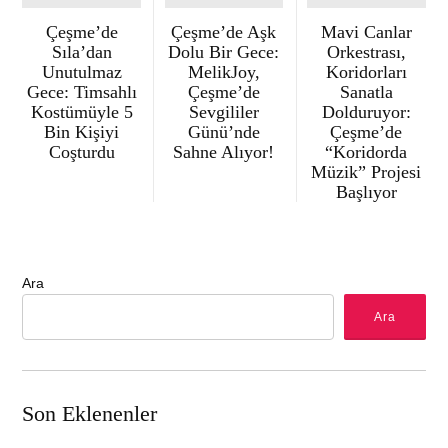
Çeşme’de
Çeşme’de Aşk
Mavi Canlar
Sıla’dan
Dolu Bir Gece:
Orkestrası,
Unutulmaz
MelikJoy,
Koridorları
Gece: Timsahlı
Çeşme’de
Sanatla
Kostümüyle 5
Sevgililer
Dolduruyor:
Bin Kişiyi
Günü’nde
Çeşme’de
Coşturdu
Sahne Alıyor!
“Koridorda
Müzik” Projesi
Başlıyor
Ara
Ara
Son Eklenenler