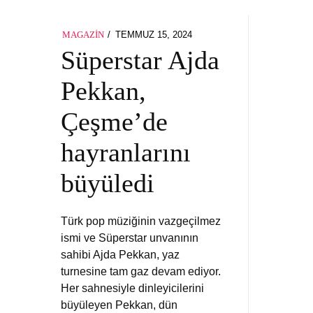
POSTED
TEMMUZ 15, 2024
MAGAZIN
ON
Süperstar Ajda
Pekkan,
Çeşme’de
hayranlarını
büyüledi
Türk pop müziğinin vazgeçilmez
ismi ve Süperstar unvanının
sahibi Ajda Pekkan, yaz
turnesine tam gaz devam ediyor.
Her sahnesiyle dinleyicilerini
büyüleyen Pekkan, dün