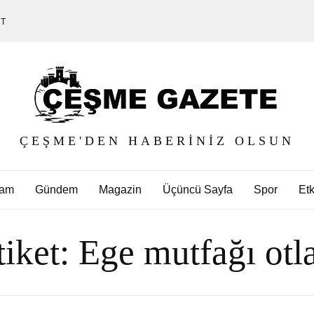
ET
ÇEŞME'DEN HABERINIZ OLSUN
am
Gündem
Magazin
Üçüncü Sayfa
Spor
Etk
tiket:
Ege mutfağı otla