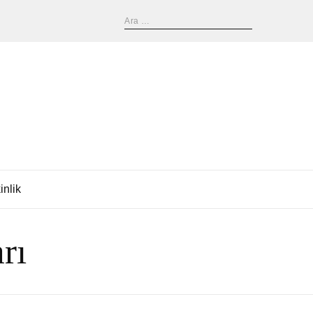
inlik
rı