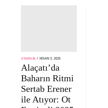
POSTED
NISAN 3, 2025
NISAN
ETKINLIK
ON
3,
Alaçatı’da
2025
Baharın Ritmi
Sertab Erener
ile Atıyor: Ot