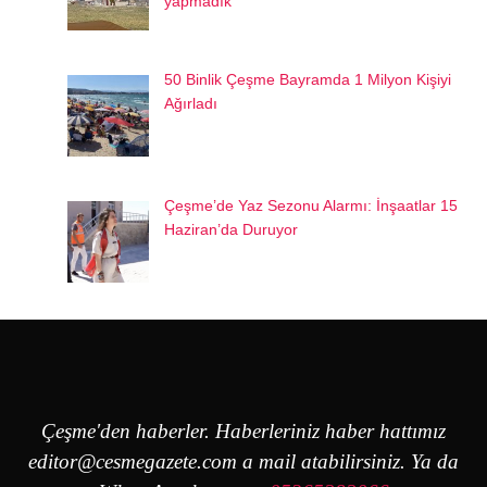
yapmadık
50 Binlik Çeşme Bayramda 1 Milyon Kişiyi
Ağırladı
Çeşme’de Yaz Sezonu Alarmı: İnşaatlar 15
Haziran’da Duruyor
Çeşme'den haberler. Haberleriniz haber hattımız
editor@cesmegazete.com
a mail atabilirsiniz. Ya da