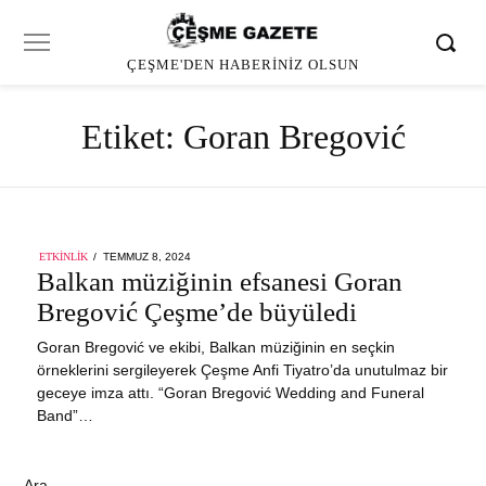
ÇEŞME'DEN HABERINIZ OLSUN
Etiket:
Goran Bregović
POSTED
ETKINLIK
TEMMUZ 8, 2024
ON
Balkan müziğinin efsanesi Goran
Bregović Çeşme’de büyüledi
Goran Bregović ve ekibi, Balkan müziğinin en seçkin
örneklerini sergileyerek Çeşme Anfi Tiyatro’da unutulmaz bir
geceye imza attı. “Goran Bregović Wedding and Funeral
Band”…
Ara