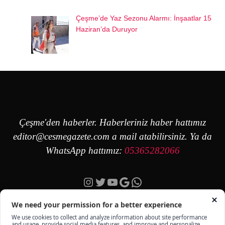
Çeşme’de Yaz Sezonu Alarmı: İnşaatlar 15
Haziran’da Duruyor
Çeşme'den haberler. Haberleriniz haber hattımız
editor@cesmegazete.com
a mail atabilirsiniz. Ya da
WhatsApp hattımız:
05365282066
Instagram
Twitter
YouTube
Google
https://wa.me/90