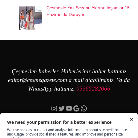
Çeşme’de Yaz Sezonu Alarmı: İnşaatlar 15
Haziran’da Duruyor
Çeşme'den haberler. Haberleriniz haber hattımız
editor@cesmegazete.com
a mail atabilirsiniz. Ya da
WhatsApp hattımız:
05365282066
Instagram
Twitter
YouTube
Google
https://wa.me/90