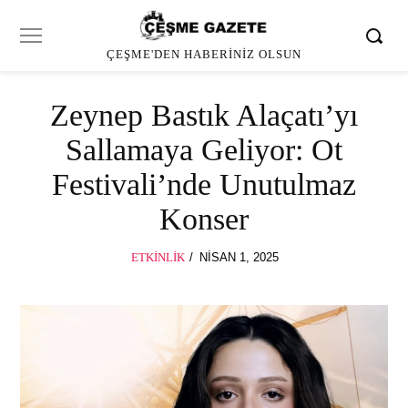
ÇEŞME'DEN HABERINIZ OLSUN
Zeynep Bastık Alaçatı’yı
Sallamaya Geliyor: Ot
Festivali’nde Unutulmaz
Konser
POSTED
ETKINLIK
NISAN 1, 2025
ON