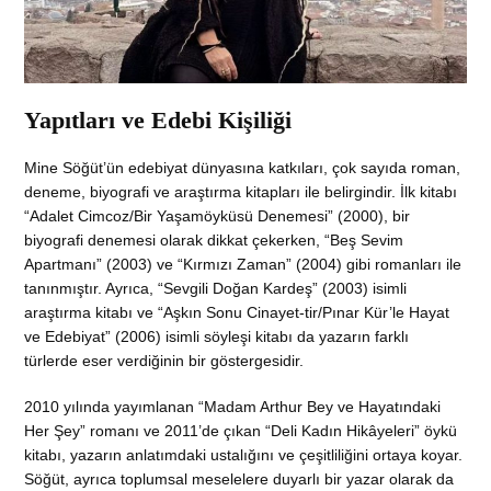
Yapıtları ve Edebi Kişiliği
Mine Söğüt’ün edebiyat dünyasına katkıları, çok sayıda roman,
deneme, biyografi ve araştırma kitapları ile belirgindir. İlk kitabı
“Adalet Cimcoz/Bir Yaşamöyküsü Denemesi” (2000), bir
biyografi denemesi olarak dikkat çekerken, “Beş Sevim
Apartmanı” (2003) ve “Kırmızı Zaman” (2004) gibi romanları ile
tanınmıştır. Ayrıca, “Sevgili Doğan Kardeş” (2003) isimli
araştırma kitabı ve “Aşkın Sonu Cinayet-tir/Pınar Kür’le Hayat
ve Edebiyat” (2006) isimli söyleşi kitabı da yazarın farklı
türlerde eser verdiğinin bir göstergesidir.
2010 yılında yayımlanan “Madam Arthur Bey ve Hayatındaki
Her Şey” romanı ve 2011’de çıkan “Deli Kadın Hikâyeleri” öykü
kitabı, yazarın anlatımdaki ustalığını ve çeşitliliğini ortaya koyar.
Söğüt, ayrıca toplumsal meselelere duyarlı bir yazar olarak da