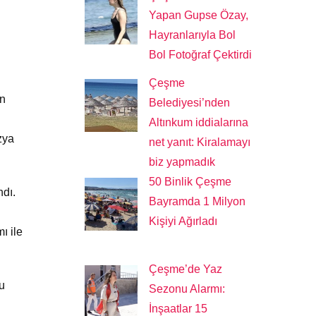
Yapan Gupse Özay,
Hayranlarıyla Bol
Bol Fotoğraf Çektirdi
Çeşme
an
Belediyesi’nden
Altınkum iddialarına
zya
net yanıt: Kiralamayı
biz yapmadık
50 Binlik Çeşme
ndı.
Bayramda 1 Milyon
Kişiyi Ağırladı
ı ile
Çeşme’de Yaz
bu
Sezonu Alarmı:
İnşaatlar 15