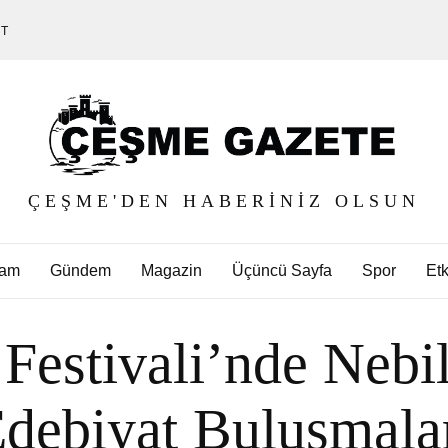
ET
ÇEŞME'DEN HABERINIZ OLSUN
am
Gündem
Magazin
Üçüncü Sayfa
Spor
Etk
 Festivali’nde Nebi
debiyat Buluşmala