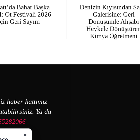
atı’da Bahar Başka
Denizin Kıyısından Sa
: Ot Festivali 2026
Galerisine: Geri
İçin Geri Sayım
Dönüşümle Ahşabı
Heykele Dönüştüre
Kimya Öğretmeni
iz haber hattımız
tabilirsiniz. Ya da
65282066