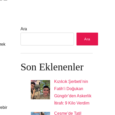
Ara
Ara
erek
Son Eklenenler
Kızılcık Şerbeti’nin
Fatih’i Doğukan
Güngör’den Askerlik
İtirafı: 9 Kilo Verdim
ebir
Çeşme’de Tatil