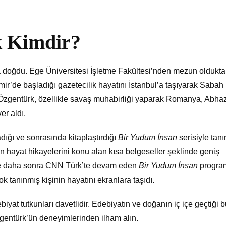
k Kimdir?
 doğdu. Ege Üniversitesi İşletme Fakültesi’nden mezun oldukt
zmir’de başladığı gazetecilik hayatını İstanbul’a taşıyarak Sabah
. Özgentürk, özellikle savaş muhabirliği yaparak Romanya, Abha
er aldı.
ığı ve sonrasında kitaplaştırdığı
Bir Yudum İnsan
serisiyle tanı
n hayat hikayelerini konu alan kısa belgeseller şeklinde geniş
n ve daha sonra CNN Türk’te devam eden
Bir Yudum İnsan
program
k tanınmış kişinin hayatını ekranlara taşıdı.
biyat tutkunları davetlidir. Edebiyatın ve doğanın iç içe geçtiği 
Özgentürk’ün deneyimlerinden ilham alın.