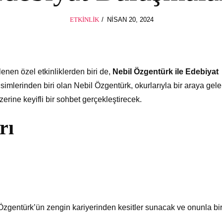
POSTED
ETKINLIK
NISAN 20, 2024
ON
en özel etkinliklerden biri de,
Nebil Özgentürk ile Edebiyat
isimlerinden biri olan Nebil Özgentürk, okurlarıyla bir araya gel
rine keyifli bir sohbet gerçekleştirecek.
rı
 Özgentürk’ün zengin kariyerinden kesitler sunacak ve onunla bir