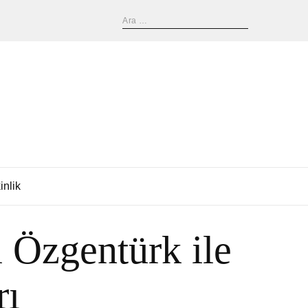
inlik
l Özgentürk ile
rı