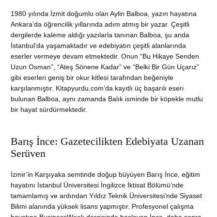
1980 yılında İzmit doğumlu olan Aylin Balboa, yazın hayatına
Ankara’da öğrencilik yıllarında adım atmış bir yazar. Çeşitli
dergilerde kaleme aldığı yazılarla tanınan Balboa, şu anda
İstanbul’da yaşamaktadır ve edebiyatın çeşitli alanlarında
eserler vermeye devam etmektedir. Onun “Bu Hikaye Senden
Uzun Osman”, “Ateş Sönene Kadar” ve “Belki Bir Gün Uçarız”
gibi eserleri geniş bir okur kitlesi tarafından beğeniyle
karşılanmıştır. Kitapyurdu.com’da kayıtlı üç başarılı eseri
bulunan Balboa, aynı zamanda Balık isminde bir köpekle mutlu
bir hayat sürdürmektedir.
Barış İnce: Gazetecilikten Edebiyata Uzanan
Serüven
İzmir’in Karşıyaka semtinde doğup büyüyen Barış İnce, eğitim
hayatını İstanbul Üniversitesi İngilizce İktisat Bölümü’nde
tamamlamış ve ardından Yıldız Teknik Üniversitesi’nde Siyaset
Bilimi alanında yüksek lisans yapmıştır. Profesyonel çalışma
hayatına BusinessWeek dergisinde başlayan İnce, daha sonra