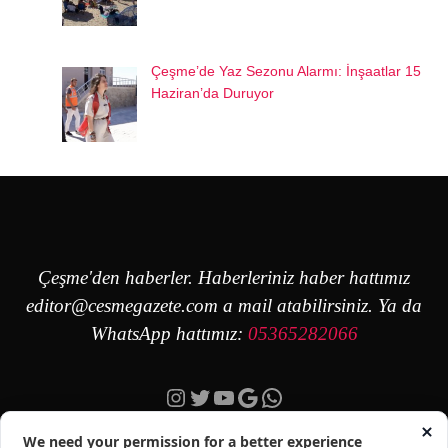
Çeşme’de Yaz Sezonu Alarmı: İnşaatlar 15
Haziran’da Duruyor
Çeşme'den haberler. Haberleriniz haber hattımız
editor@cesmegazete.com
a mail atabilirsiniz. Ya da
WhatsApp hattımız:
05365282066
Instagram
Twitter
YouTube
Google
https://wa.me/90