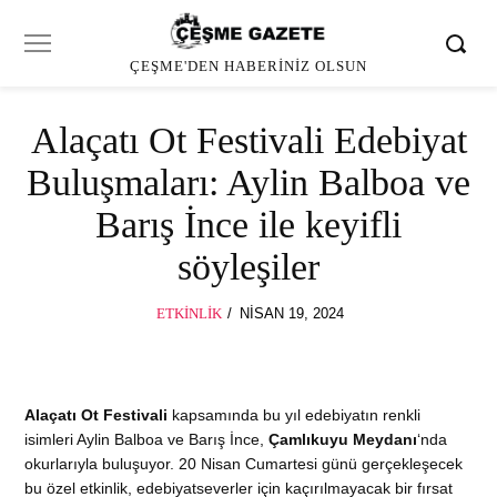
ÇEŞME'DEN HABERINIZ OLSUN
Alaçatı Ot Festivali Edebiyat
Buluşmaları: Aylin Balboa ve
Barış İnce ile keyifli
söyleşiler
POSTED
ETKINLIK
NISAN 19, 2024
ON
Alaçatı Ot Festivali
kapsamında bu yıl edebiyatın renkli
isimleri Aylin Balboa ve Barış İnce,
Çamlıkuyu Meydanı
‘nda
okurlarıyla buluşuyor. 20 Nisan Cumartesi günü gerçekleşecek
bu özel etkinlik, edebiyatseverler için kaçırılmayacak bir fırsat