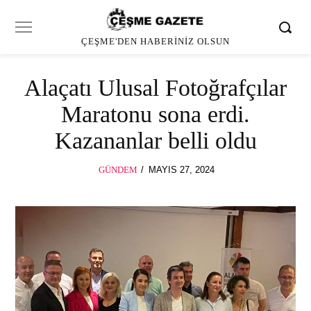
ÇEŞME'DEN HABERINIZ OLSUN
Alaçatı Ulusal Fotoğrafçılar
Maratonu sona erdi.
Kazananlar belli oldu
POSTED
GÜNDEM
MAYIS 27, 2024
ON