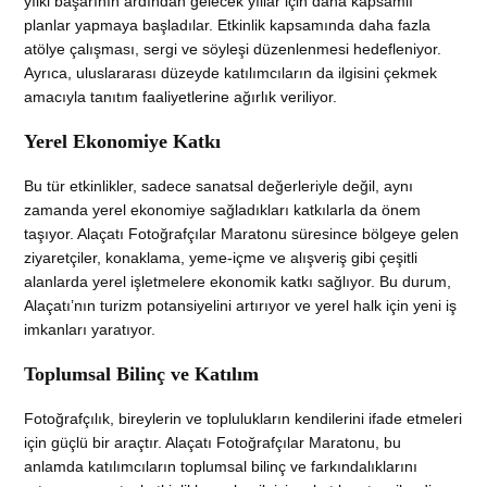
yılki başarının ardından gelecek yıllar için daha kapsamlı
planlar yapmaya başladılar. Etkinlik kapsamında daha fazla
atölye çalışması, sergi ve söyleşi düzenlenmesi hedefleniyor.
Ayrıca, uluslararası düzeyde katılımcıların da ilgisini çekmek
amacıyla tanıtım faaliyetlerine ağırlık veriliyor.
Yerel Ekonomiye Katkı
Bu tür etkinlikler, sadece sanatsal değerleriyle değil, aynı
zamanda yerel ekonomiye sağladıkları katkılarla da önem
taşıyor. Alaçatı Fotoğrafçılar Maratonu süresince bölgeye gelen
ziyaretçiler, konaklama, yeme-içme ve alışveriş gibi çeşitli
alanlarda yerel işletmelere ekonomik katkı sağlıyor. Bu durum,
Alaçatı’nın turizm potansiyelini artırıyor ve yerel halk için yeni iş
imkanları yaratıyor.
Toplumsal Bilinç ve Katılım
Fotoğrafçılık, bireylerin ve toplulukların kendilerini ifade etmeleri
için güçlü bir araçtır. Alaçatı Fotoğrafçılar Maratonu, bu
anlamda katılımcıların toplumsal bilinç ve farkındalıklarını