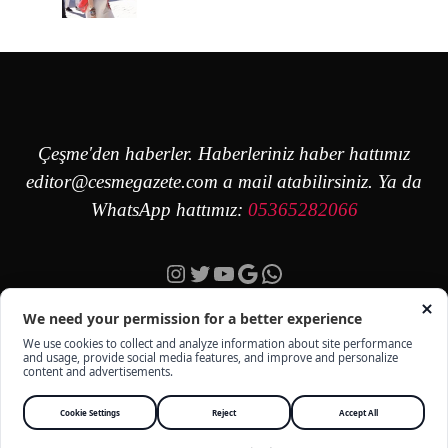
Çeşme'den haberler. Haberleriniz haber hattımız
editor@cesmegazete.com
a mail atabilirsiniz. Ya da
WhatsApp hattımız:
05365282066
Instagram
Twitter
YouTube
Google
https://wa.me/90
ÇEŞME GAZETE - TÜM HAKKI SAKLIDIR -
KÜNYE