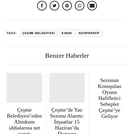
TAGS:
ÇEŞME BELEDIYESI
KADIN
KOOPERATIF
Benzer Haberler
Sezonun
Konuşulan
Oyunu
Hafifletici
Sebepler
Çeşme
Çeşme’de Yaz
Çeşme’ye
Belediyesi’nden
Sezonu Alarmı:
Geliyor
Altınkum
İnşaatlar 15
iddialarına net
Haziran’da
yanıt:
Duruyor