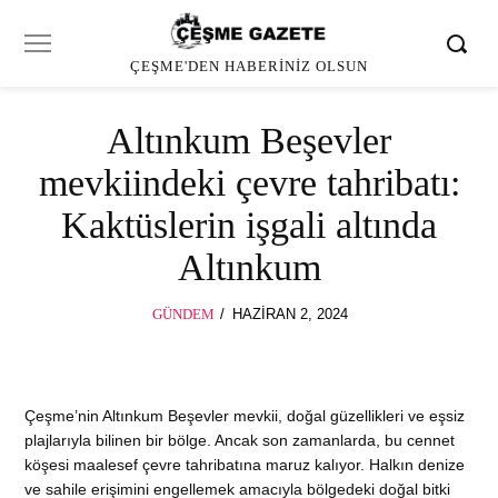
ÇEŞME'DEN HABERINIZ OLSUN
Altınkum Beşevler
mevkiindeki çevre tahribatı:
Kaktüslerin işgali altında
Altınkum
POSTED
GÜNDEM
HAZIRAN 2, 2024
HAZIRAN
ON
2,
2024
Çeşme’nin Altınkum Beşevler mevkii, doğal güzellikleri ve eşsiz
plajlarıyla bilinen bir bölge. Ancak son zamanlarda, bu cennet
köşesi maalesef çevre tahribatına maruz kalıyor. Halkın denize
ve sahile erişimini engellemek amacıyla bölgedeki doğal bitki