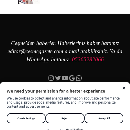
Çeşme'den haberler. Haberleriniz haber hattımız
editor@cesmegazete.com
a mail atabilirsiniz. Ya da
WhatsApp hattımız:
05365282066
Instagram
Twitter
YouTube
Google
https://wa.me/90
ÇEŞME GAZETE - TÜM HAKKI SAKLIDIR -
KÜNYE