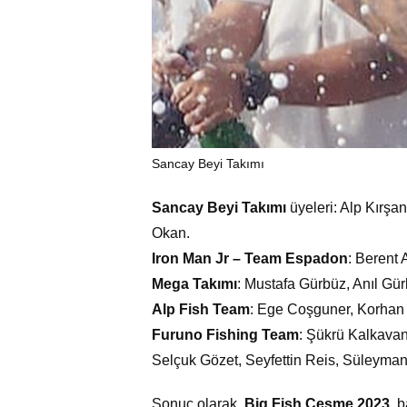
Sancay Beyi Takımı
Sancay Beyi Takımı
üyeleri: Alp Kırş
Okan.
Iron Man Jr – Team Espadon
: Berent 
Mega Takımı
: Mustafa Gürbüz, Anıl Gü
Alp Fish Team
: Ege Coşguner, Korhan
Furuno Fishing Team
: Şükrü Kalkava
Selçuk Gözet, Seyfettin Reis, Süleyman 
Sonuç olarak,
Big Fish Çeşme 2023
, 