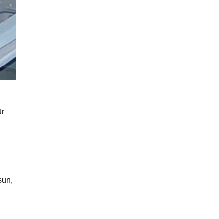
ür
sun,