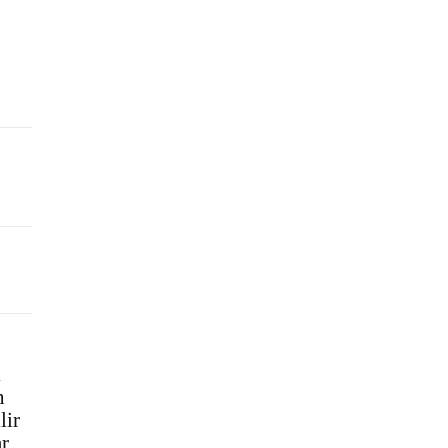
ı
n
lir
ar