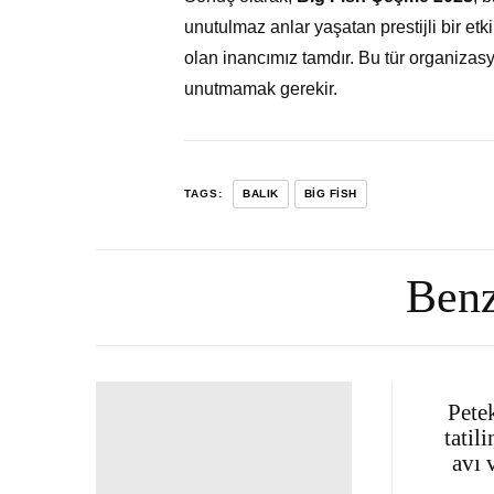
unutulmaz anlar yaşatan prestijli bir et
olan inancımız tamdır. Bu tür organizasy
unutmamak gerekir.
TAGS:
BALIK
BIG FISH
Benz
Pete
tatil
avı 