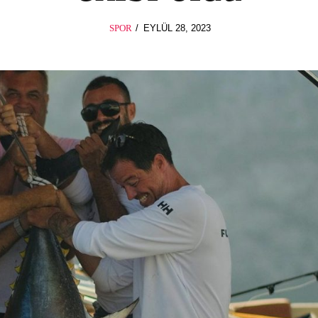
POSTED
SPOR
EYLÜL 28, 2023
ON