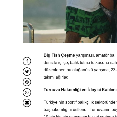
Big Fish Çeşme
yarışması, amatör balıkç
denizle iç içe, balık tutma tutkusuna sah
düzenlenen bu olağanüstü yarışma, 23-24
takımı ağırladı.
Turnuva Hakemliği ve İzleyici Katılımı
Türkiye’nin sportif balıkçılık sektöründe t
başhakemliğini üstlendi. Turnuvanın büyü
10 bin kişinin yarışmayı bizzat yerinde t