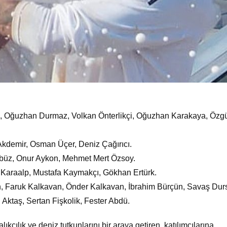
an, Oğuzhan Durmaz, Volkan Önterlikçi, Oğuzhan Karakaya, Özg
Akdemir, Osman Üçer, Deniz Çağırıcı.
rbüz, Onur Aykon, Mehmet Mert Özsoy.
 Karaalp, Mustafa Kaymakçı, Gökhan Ertürk.
n, Faruk Kalkavan, Önder Kalkavan, İbrahim Bürçün, Savaş Dur
Aktaş, Sertan Fişkolik, Fester Abdü.
balıkçılık ve deniz tutkunlarını bir araya getiren, katılımcılarına