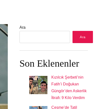
Ara
Ara
Son Eklenenler
Kızılcık Şerbeti’nin
Fatih’i Doğukan
Güngör’den Askerlik
İtirafı: 9 Kilo Verdim
Çeşme’de Tatil