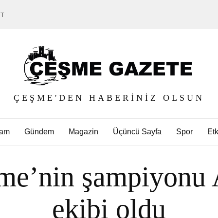
ET
ÇEŞME'DEN HABERINIZ OLSUN
am
Gündem
Magazin
Üçüncü Sayfa
Spor
Etk
me’nin şampiyonu 
ekibi oldu