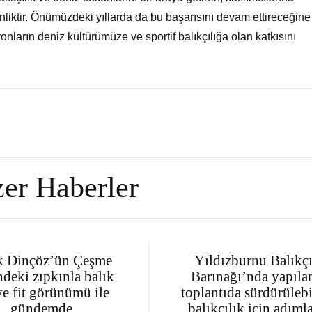
kinliktir. Önümüzdeki yıllarda da bu başarısını devam ettireceğine
onların deniz kültürümüze ve sportif balıkçılığa olan katkısını
er Haberler
k Dinçöz’ün Çeşme
Yıldızburnu Balıkç
indeki zıpkınla balık
Barınağı’nda yapıla
ve fit görünümü ile
toplantıda sürdürülebi
gündemde
balıkçılık için adıml