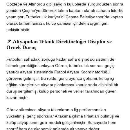
Göztepe ve Altınordu gibi saygın kulüplerde sürdürdükten sonra
yeniden Çeşme’ye dönerek takım kaptanı olarak sahada liderlik
yapmıştır. Futbolculuk kariyerini Çeşme Belediyespor’da kaptan
olarak tamamlaması, kulüp camiası içindeki saygınlığını
pekiştirmiştir.
📌 Altyapıdan Teknik Direktörlüğe: Disiplin ve
Örnek Duruş
Futbolun sahadaki zorluğu kadar saha dışındaki sistemi de
bilmek gerektiğini anlayan Gören, futbolculuk sonrası geçiş
yaptığı altyapı sisteminde Futbol Altyapı Koordinatörlüğü
görevine gelmiştir. Bu rolde; genç oyuncu gelişimi, kulüp içi
eğitim süreçleri ve altyapı planlaması konularında disiplinli bir
duruş sergilemiş, kulüp personeli ve veliler tarafından güven
kazanmıştır.
Görev süresince altyapı takımlarının lig performansları
yükselmiş, genç sporcular A takıma çıkma fırsatları bulmuş ve
kulüp altyapısının gelir modeli geliştirilmiştir. Bu sayede hem
sportif hem de ekonomik anlamda alt yapıya değer