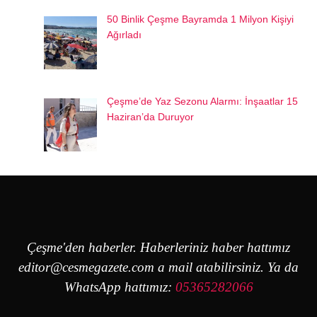
50 Binlik Çeşme Bayramda 1 Milyon Kişiyi
Ağırladı
Çeşme’de Yaz Sezonu Alarmı: İnşaatlar 15
Haziran’da Duruyor
Çeşme'den haberler. Haberleriniz haber hattımız
editor@cesmegazete.com
a mail atabilirsiniz. Ya da
WhatsApp hattımız:
05365282066