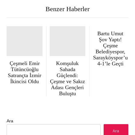
Benzer Haberler
Bartu Umut
Şov Yaptı!
Çeşme
Belediyespor,
Sarayköyspor’u
Çeşmeli Emir
Komşuluk
4-1’le Geçti
Tütüncüoğlu
Sahada
Satrançta İzmir
Güçlendi:
İkincisi Oldu
Çeşme ve Sakız
Adası Gençleri
Buluştu
Ara
Ara