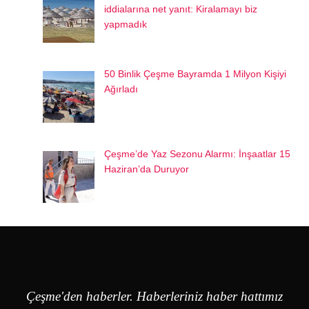
iddialarına net yanıt: Kiralamayı biz
yapmadık
50 Binlik Çeşme Bayramda 1 Milyon Kişiyi
Ağırladı
Çeşme’de Yaz Sezonu Alarmı: İnşaatlar 15
Haziran’da Duruyor
Çeşme'den haberler. Haberleriniz haber hattımız