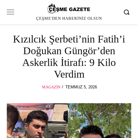
ÇEŞME'DEN HABERINIZ OLSUN
Kızılcık Şerbeti’nin Fatih’i
Doğukan Güngör’den
Askerlik İtirafı: 9 Kilo
Verdim
POSTED
MAGAZIN
TEMMUZ 5, 2026
ON