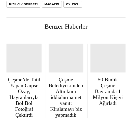
KIZILCIK ŞERBETI
MAGAZIN
OYUNCU
Benzer Haberler
Çeşme’de Tatil
Çeşme
50 Binlik
Yapan Gupse
Belediyesi’nden
Çeşme
Özay,
Altınkum
Bayramda 1
Hayranlarıyla
iddialarına net
Milyon Kişiyi
Bol Bol
yanıt:
Ağırladı
Fotoğraf
Kiralamayı biz
Çektirdi
yapmadık