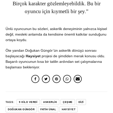
Birçok karakter gözlemleyebildik. Bu bir
oyuncu için kıymetli bir şey.”
Ünlü oyuncunun bu sözleri, askerlik deneyiminin yalnızca kişisel
değil, mesleki anlamda da kendisine önemli katkılar sunduğunu
ortaya koydu.
Öte yandan Doğukan Güngör’ün askerlik dönüşü sonrası
başlayacağı
Haysiyet
projesi de şimdiden merak konusu oldu.
Başarılı oyuncunun kısa bir tatilin ardından set çalışmalarına
başlaması bekleniyor.
TAGS:
9 KILO VERDI
ASKERLIK
ÇEŞME
DIZI
DOĞUKAN GÜNGÖR
FATIH ÜNAL
HAYSIYET