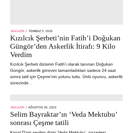
POSTED
MAGAZIN
TEMMUZ 5, 2026
ON
Kızılcık Şerbeti’nin Fatih’i Doğukan
Güngör’den Askerlik İtirafı: 9 Kilo
Verdim
Kızılcık Şerbeti dizisinin Fatih’i olarak tanınan Doğukan
Güngör, askerlik görevini tamamladıktan sadece 24 saat
sonra tatil için Çeşme’nin yolunu tuttu. Ünlü oyuncu, askerlik
sürecinde…
POSTED
MAGAZIN
AĞUSTOS 30, 2023
ON
Selim Bayraktar’ın ‘Veda Mektubu’
sonrası Çeşme tatili
Kanal D’nin sevilen dizisi ‘Veda Mektubu’, pazartesi