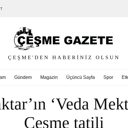
ET
ÇEŞME'DEN HABERINIZ OLSUN
am
Gündem
Magazin
Üçüncü Sayfa
Spor
Etk
ktar’ın ‘Veda Mekt
Çeşme tatili