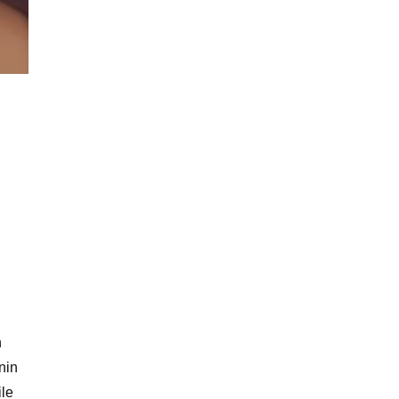
n
inin
ile