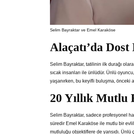
Selim Bayraktar ve Emel Karaköse
Alaçatı’da Dost
Selim Bayraktar, tatilinin ilk durağı olarak
sıcak insanları ile ünlüdür. Ünlü oyuncu,
yaşanırken, bu keyifli buluşma, önceki 
20 Yıllık Mutlu 
Selim Bayraktar, sadece profesyonel haya
süredir Emel Karaköse ile mutlu bir evlilik
mutluluğu objektiflere de yansıdı. Ünlü ç