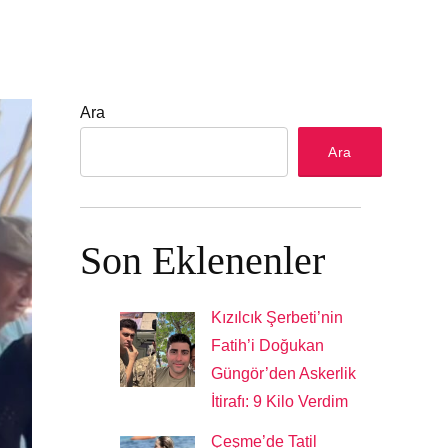
Ara
Ara
Son Eklenenler
Kızılcık Şerbeti’nin
Fatih’i Doğukan
Güngör’den Askerlik
İtirafı: 9 Kilo Verdim
Çeşme’de Tatil