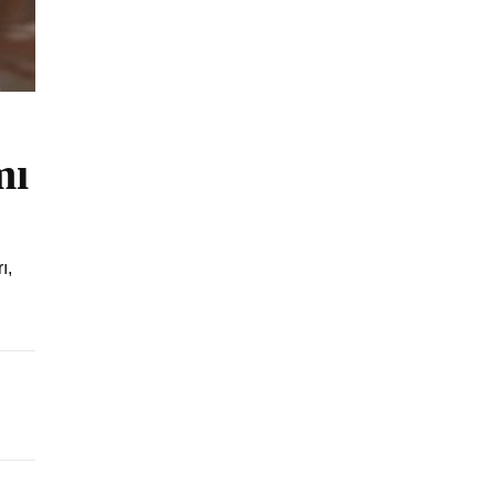
mı
ı,