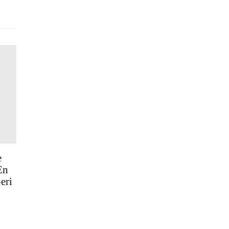
e
En
eri