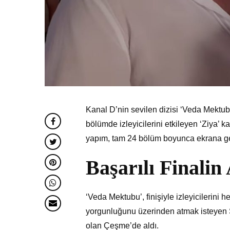
Kanal D’nin sevilen dizisi ‘Veda Mektub
bölümde izleyicilerini etkileyen ‘Ziya’ k
yapım, tam 24 bölüm boyunca ekrana ge
Başarılı Finali
‘Veda Mektubu’, finişiyle izleyicilerini
yorgunluğunu üzerinden atmak isteyen Se
olan Çeşme’de aldı.