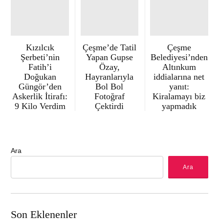
Kızılcık
Çeşme’de Tatil
Çeşme
Şerbeti’nin
Yapan Gupse
Belediyesi’nden
Fatih’i
Özay,
Altınkum
Doğukan
Hayranlarıyla
iddialarına net
Güngör’den
Bol Bol
yanıt:
Askerlik İtirafı:
Fotoğraf
Kiralamayı biz
9 Kilo Verdim
Çektirdi
yapmadık
Ara
Ara
Son Eklenenler