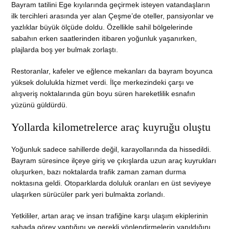
Bayram tatilini Ege kıyılarında geçirmek isteyen vatandaşların
ilk tercihleri arasında yer alan Çeşme’de oteller, pansiyonlar ve
yazlıklar büyük ölçüde doldu. Özellikle sahil bölgelerinde
sabahın erken saatlerinden itibaren yoğunluk yaşanırken,
plajlarda boş yer bulmak zorlaştı.
Restoranlar, kafeler ve eğlence mekanları da bayram boyunca
yüksek dolulukla hizmet verdi. İlçe merkezindeki çarşı ve
alışveriş noktalarında gün boyu süren hareketlilik esnafın
yüzünü güldürdü.
Yollarda kilometrelerce araç kuyruğu oluştu
Yoğunluk sadece sahillerde değil, karayollarında da hissedildi.
Bayram süresince ilçeye giriş ve çıkışlarda uzun araç kuyrukları
oluşurken, bazı noktalarda trafik zaman zaman durma
noktasına geldi. Otoparklarda doluluk oranları en üst seviyeye
ulaşırken sürücüler park yeri bulmakta zorlandı.
Yetkililer, artan araç ve insan trafiğine karşı ulaşım ekiplerinin
sahada görev yaptığını ve gerekli yönlendirmelerin yapıldığını