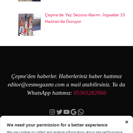
Çeşme’de Yaz Sezonu Alarmı: İnşaatlar 15
Haziran’da Duruyor
Çeşme'den haberler. Haberleriniz haber hattımız
editor@cesmegazete.com
a mail atabilirsiniz. Ya da
WhatsApp hattımız:
05365282066
Instagram
Twitter
YouTube
Google
https://wa.me/90