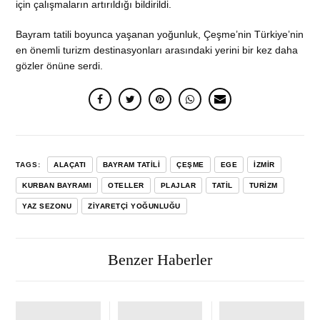
için çalışmaların artırıldığı bildirildi.
Bayram tatili boyunca yaşanan yoğunluk, Çeşme’nin Türkiye’nin
en önemli turizm destinasyonları arasındaki yerini bir kez daha
gözler önüne serdi.
TAGS:
ALAÇATI
BAYRAM TATILI
ÇEŞME
EGE
İZMIR
KURBAN BAYRAMI
OTELLER
PLAJLAR
TATIL
TURIZM
YAZ SEZONU
ZIYARETÇI YOĞUNLUĞU
Benzer Haberler