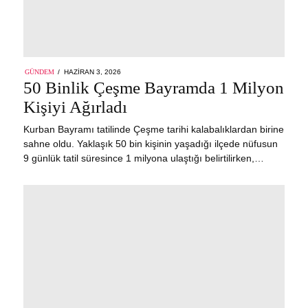
POSTED
GÜNDEM
HAZIRAN 3, 2026
ON
50 Binlik Çeşme Bayramda 1 Milyon
Kişiyi Ağırladı
Kurban Bayramı tatilinde Çeşme tarihi kalabalıklardan birine
sahne oldu. Yaklaşık 50 bin kişinin yaşadığı ilçede nüfusun
9 günlük tatil süresince 1 milyona ulaştığı belirtilirken,…