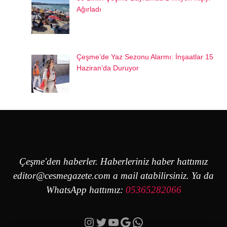
Ağırladı
Çeşme’de Yaz Sezonu Alarmı: İnşaatlar 15
Haziran’da Duruyor
Çeşme'den haberler. Haberleriniz haber hattımız
editor@cesmegazete.com
a mail atabilirsiniz. Ya da
WhatsApp hattımız:
05365282066
Instagram
Twitter
YouTube
Google
https://wa.me/90