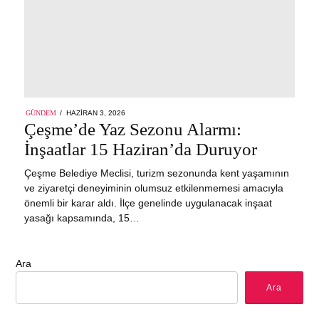
POSTED
GÜNDEM
HAZIRAN 3, 2026
ON
Çeşme’de Yaz Sezonu Alarmı:
İnşaatlar 15 Haziran’da Duruyor
Çeşme Belediye Meclisi, turizm sezonunda kent yaşamının
ve ziyaretçi deneyiminin olumsuz etkilenmemesi amacıyla
önemli bir karar aldı. İlçe genelinde uygulanacak inşaat
yasağı kapsamında, 15…
Ara
Ara