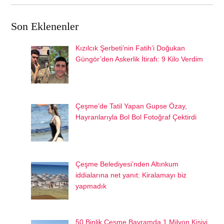
Son Eklenenler
Kızılcık Şerbeti’nin Fatih’i Doğukan
Güngör’den Askerlik İtirafı: 9 Kilo Verdim
Çeşme’de Tatil Yapan Gupse Özay,
Hayranlarıyla Bol Bol Fotoğraf Çektirdi
Çeşme Belediyesi’nden Altınkum
iddialarına net yanıt: Kiralamayı biz
yapmadık
50 Binlik Çeşme Bayramda 1 Milyon Kişiyi