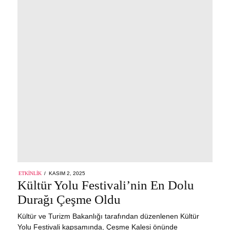
POSTED
ETKINLIK
KASIM 2, 2025
ON
Kültür Yolu Festivali’nin En Dolu
Durağı Çeşme Oldu
Kültür ve Turizm Bakanlığı tarafından düzenlenen Kültür
Yolu Festivali kapsamında, Çeşme Kalesi önünde