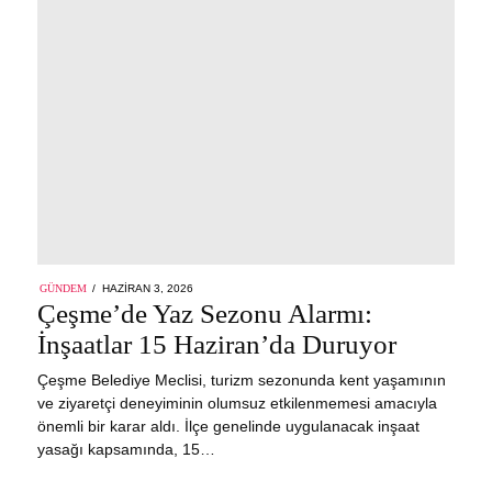
POSTED
GÜNDEM
HAZIRAN 3, 2026
ON
Çeşme’de Yaz Sezonu Alarmı:
İnşaatlar 15 Haziran’da Duruyor
Çeşme Belediye Meclisi, turizm sezonunda kent yaşamının
ve ziyaretçi deneyiminin olumsuz etkilenmemesi amacıyla
önemli bir karar aldı. İlçe genelinde uygulanacak inşaat
yasağı kapsamında, 15…