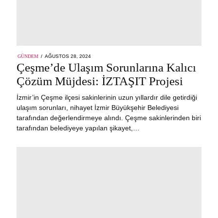
POSTED
GÜNDEM
AĞUSTOS 28, 2024
ON
Çeşme’de Ulaşım Sorunlarına Kalıcı
Çözüm Müjdesi: İZTAŞIT Projesi
İzmir’in Çeşme ilçesi sakinlerinin uzun yıllardır dile getirdiği
ulaşım sorunları, nihayet İzmir Büyükşehir Belediyesi
tarafından değerlendirmeye alındı. Çeşme sakinlerinden biri
tarafından belediyeye yapılan şikayet,…