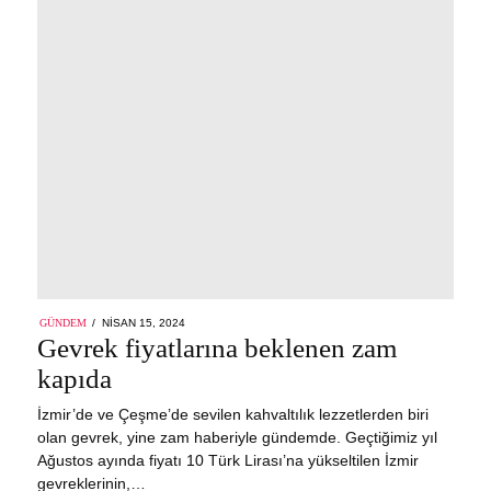
POSTED
GÜNDEM
NISAN 15, 2024
ON
Gevrek fiyatlarına beklenen zam
kapıda
İzmir’de ve Çeşme’de sevilen kahvaltılık lezzetlerden biri
olan gevrek, yine zam haberiyle gündemde. Geçtiğimiz yıl
Ağustos ayında fiyatı 10 Türk Lirası’na yükseltilen İzmir
gevreklerinin,…