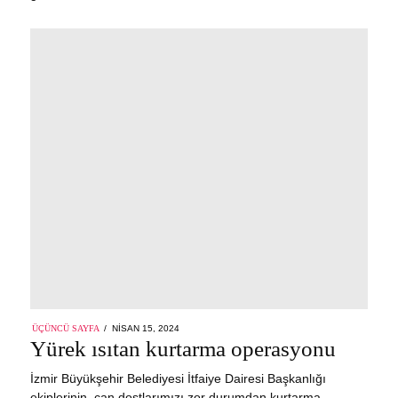
POSTED
ÜÇÜNCÜ SAYFA
NISAN 15, 2024
NISAN
ON
Yürek ısıtan kurtarma operasyonu
15,
2024
İzmir Büyükşehir Belediyesi İtfaiye Dairesi Başkanlığı
ekiplerinin, can dostlarımızı zor durumdan kurtarma