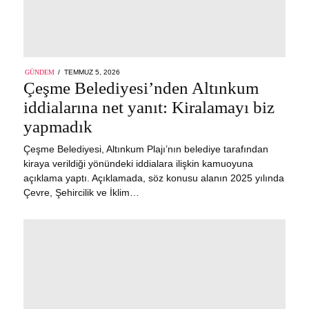
POSTED
GÜNDEM
TEMMUZ 5, 2026
ON
Çeşme Belediyesi’nden Altınkum
iddialarına net yanıt: Kiralamayı biz
yapmadık
Çeşme Belediyesi, Altınkum Plajı’nın belediye tarafından
kiraya verildiği yönündeki iddialara ilişkin kamuoyuna
açıklama yaptı. Açıklamada, söz konusu alanın 2025 yılında
Çevre, Şehircilik ve İklim…