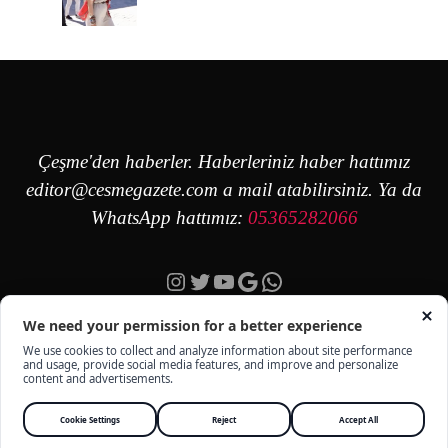
Çeşme'den haberler. Haberleriniz haber hattımız
editor@cesmegazete.com
a mail atabilirsiniz. Ya da
WhatsApp hattımız:
05365282066
Instagram
Twitter
YouTube
Google
https://wa.me/90
ÇEŞME GAZETE - TÜM HAKKI SAKLIDIR -
KÜNYE