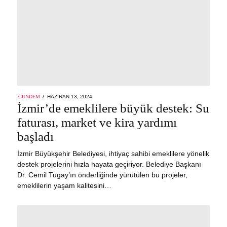
POSTED
GÜNDEM
HAZIRAN 13, 2024
ON
İzmir’de emeklilere büyük destek: Su
faturası, market ve kira yardımı
başladı
İzmir Büyükşehir Belediyesi, ihtiyaç sahibi emeklilere yönelik
destek projelerini hızla hayata geçiriyor. Belediye Başkanı
Dr. Cemil Tugay’ın önderliğinde yürütülen bu projeler,
emeklilerin yaşam kalitesini…