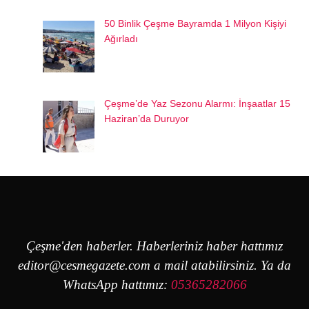
50 Binlik Çeşme Bayramda 1 Milyon Kişiyi
Ağırladı
Çeşme’de Yaz Sezonu Alarmı: İnşaatlar 15
Haziran’da Duruyor
Çeşme'den haberler. Haberleriniz haber hattımız
editor@cesmegazete.com
a mail atabilirsiniz. Ya da
WhatsApp hattımız:
05365282066