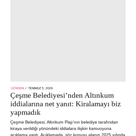
POSTED
GÜNDEM
TEMMUZ 5, 2026
ON
Çeşme Belediyesi’nden Altınkum
iddialarına net yanıt: Kiralamayı biz
yapmadık
Çeşme Belediyesi, Altınkum Plajı’nın belediye tarafından
kiraya verildiği yönündeki iddialara ilişkin kamuoyuna
açıklama yaptı. Açıklamada, söz konusu alanın 2025 yılında