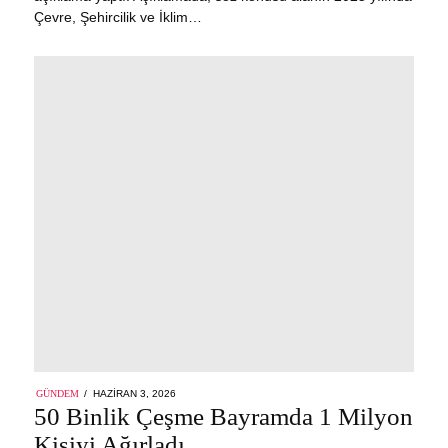
Çevre, Şehircilik ve İklim…
POSTED
GÜNDEM
HAZIRAN 3, 2026
ON
50 Binlik Çeşme Bayramda 1 Milyon
Kişiyi Ağırladı