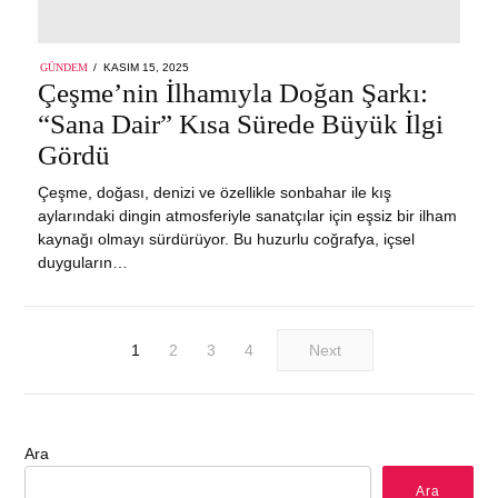
POSTED
GÜNDEM
KASIM 15, 2025
ON
Çeşme’nin İlhamıyla Doğan Şarkı:
“Sana Dair” Kısa Sürede Büyük İlgi
Gördü
Çeşme, doğası, denizi ve özellikle sonbahar ile kış
aylarındaki dingin atmosferiyle sanatçılar için eşsiz bir ilham
kaynağı olmayı sürdürüyor. Bu huzurlu coğrafya, içsel
duyguların…
1
2
3
4
Next
Ara
Ara