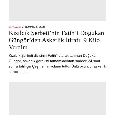
POSTED
MAGAZIN
TEMMUZ 5, 2026
ON
Kızılcık Şerbeti’nin Fatih’i Doğukan
Güngör’den Askerlik İtirafı: 9 Kilo
Verdim
Kızılcık Şerbeti dizisinin Fatih’i olarak tanınan Doğukan
Güngör, askerlik görevini tamamladıktan sadece 24 saat
sonra tatil için Çeşme’nin yolunu tuttu. Ünlü oyuncu, askerlik
sürecinde…