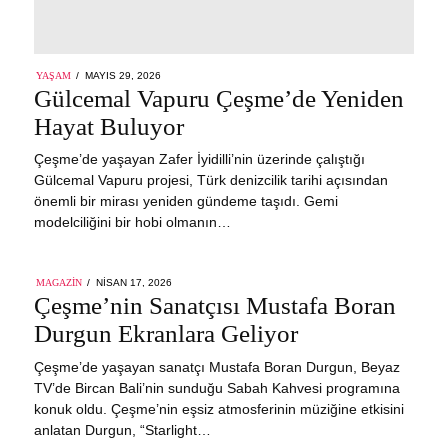
POSTED
YAŞAM
MAYIS 29, 2026
MAYIS
ON
Gülcemal Vapuru Çeşme’de Yeniden
29,
2026
Hayat Buluyor
Çeşme’de yaşayan Zafer İyidilli’nin üzerinde çalıştığı
Gülcemal Vapuru projesi, Türk denizcilik tarihi açısından
önemli bir mirası yeniden gündeme taşıdı. Gemi
modelciliğini bir hobi olmanın…
POSTED
MAGAZIN
NISAN 17, 2026
ON
Çeşme’nin Sanatçısı Mustafa Boran
Durgun Ekranlara Geliyor
Çeşme’de yaşayan sanatçı Mustafa Boran Durgun, Beyaz
TV’de Bircan Bali’nin sunduğu Sabah Kahvesi programına
konuk oldu. Çeşme’nin eşsiz atmosferinin müziğine etkisini
anlatan Durgun, “Starlight…