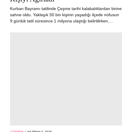
Kurban Bayramı tatilinde Çeşme tarihi kalabalıklardan birine
sahne oldu. Yaklaşık 50 bin kişinin yaşadığı ilçede nüfusun
9 günlük tatil süresince 1 milyona ulaştığı belirtilirken,…
POSTED
GÜNDEM
HAZIRAN 3, 2026