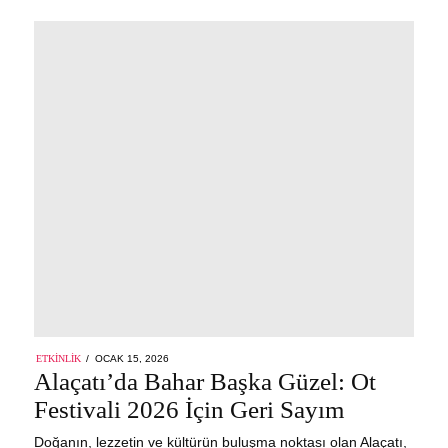
POSTED
ETKINLIK
OCAK 15, 2026
ON
Alaçatı’da Bahar Başka Güzel: Ot
Festivali 2026 İçin Geri Sayım
Doğanın, lezzetin ve kültürün buluşma noktası olan Alaçatı,