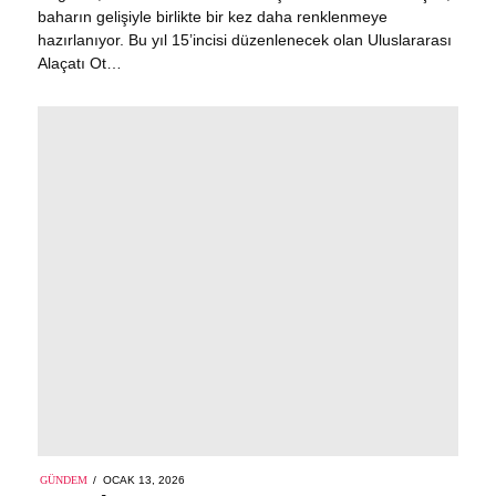
baharın gelişiyle birlikte bir kez daha renklenmeye
hazırlanıyor. Bu yıl 15’incisi düzenlenecek olan Uluslararası
Alaçatı Ot…
POSTED
GÜNDEM
OCAK 13, 2026
OCAK
ON