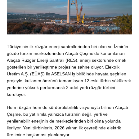
Türkiye’nin ilk rüzgâr enerji santrallerinden biri olan ve İzmir’in
gözde turizm merkezlerinden Alaçatı Çeşme’de konumlanan
Alaçatı Rüzgâr Enerji Santrali (RES), enerji sektöründe örnek
gösterilen bir yerlileştirme projesine sahne oluyor. Elektrik
Üretim A.Ş. (EÜAŞ) ile ASELSAN iş birliğinde hayata geçirilen
projeyle, kullanım ömrünü tamamlayan 12 eski türbin sökülerek
yerlerine yüksek performanslı 2 adet yerli rüzgâr türbini
kuruluyor.
Hem rüzgârı hem de sürdürülebilirlik vizyonuyla bilinen Alaçatı
Çeşme, bu yatırımla yalnızca turizmin değil, yerli ve
yenilenebilir enerjinin de merkezlerinden biri olma yolunda
ilerliyor. Yeni türbinlerin, 2026 yılının ilk çeyreğinde elektrik
üretimine başlaması planlanıyor.