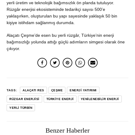
yerli üretim ve teknolojik bağımsızlık ön planda tutuluyor.
Rüzgâr enerjisi ekosisteminde tedarikçi sayısı 500’e
yaklaşırken, oluşturulan bu yapı sayesinde yaklaşık 50 bin
kişiye istihdam sağlanmış durumda.
Alaçatı Çeşme’de esen bu yerli rüzgâr, Türkiye’nin enerji
bağımsızlığı yolunda attığı güçlü adımların simgesi olarak öne
çıkıyor.
TAGS:
ALAÇATI RES
ÇEŞME
ENERJI YATIRIMI
RÜZGAR ENERJISI
TÜRKIYE ENERJI
YENILENEBILIR ENERJI
YERLI TÜRBIN
Benzer Haberler