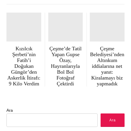
Kızılcık
Çeşme’de Tatil
Çeşme
Şerbeti’nin
Yapan Gupse
Belediyesi’nden
Fatih’i
Özay,
Altınkum
Doğukan
Hayranlarıyla
iddialarına net
Güngör’den
Bol Bol
yanıt:
Askerlik İtirafı:
Fotoğraf
Kiralamayı biz
9 Kilo Verdim
Çektirdi
yapmadık
Ara
Ara