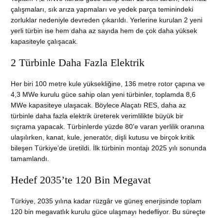
çalışmaları, sık arıza yapmaları ve yedek parça teminindeki
zorluklar nedeniyle devreden çıkarıldı. Yerlerine kurulan 2 yeni
yerli türbin ise hem daha az sayıda hem de çok daha yüksek
kapasiteyle çalışacak.
2 Türbinle Daha Fazla Elektrik
Her biri 100 metre kule yüksekliğine, 136 metre rotor çapına ve
4,3 MWe kurulu güce sahip olan yeni türbinler, toplamda 8,6
MWe kapasiteye ulaşacak. Böylece Alaçatı RES, daha az
türbinle daha fazla elektrik üreterek verimlilikte büyük bir
sıçrama yapacak. Türbinlerde yüzde 80’e varan yerlilik oranına
ulaşılırken, kanat, kule, jeneratör, dişli kutusu ve birçok kritik
bileşen Türkiye’de üretildi. İlk türbinin montajı 2025 yılı sonunda
tamamlandı.
Hedef 2035’te 120 Bin Megavat
Türkiye, 2035 yılına kadar rüzgâr ve güneş enerjisinde toplam
120 bin megavatlık kurulu güce ulaşmayı hedefliyor. Bu süreçte