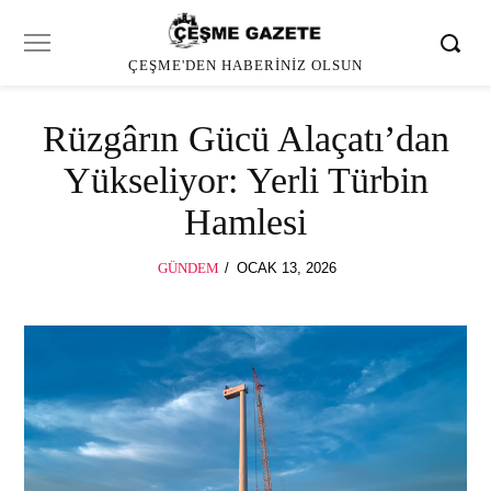
ÇEŞME'DEN HABERINIZ OLSUN
Rüzgârın Gücü Alaçatı’dan
Yükseliyor: Yerli Türbin
Hamlesi
POSTED
GÜNDEM
OCAK 13, 2026
OCAK
ON
13,
2026