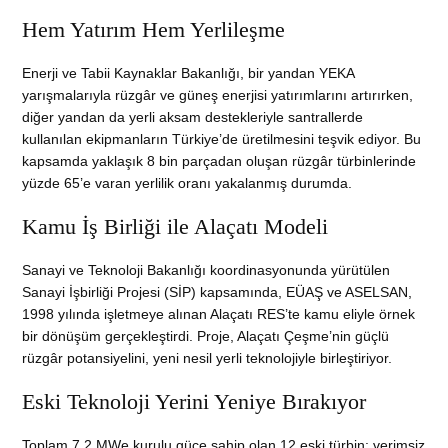
Hem Yatırım Hem Yerlileşme
Enerji ve Tabii Kaynaklar Bakanlığı, bir yandan YEKA
yarışmalarıyla rüzgâr ve güneş enerjisi yatırımlarını artırırken,
diğer yandan da yerli aksam destekleriyle santrallerde
kullanılan ekipmanların Türkiye’de üretilmesini teşvik ediyor. Bu
kapsamda yaklaşık 8 bin parçadan oluşan rüzgâr türbinlerinde
yüzde 65’e varan yerlilik oranı yakalanmış durumda.
Kamu İş Birliği ile Alaçatı Modeli
Sanayi ve Teknoloji Bakanlığı koordinasyonunda yürütülen
Sanayi İşbirliği Projesi (SİP) kapsamında, EÜAŞ ve ASELSAN,
1998 yılında işletmeye alınan Alaçatı RES’te kamu eliyle örnek
bir dönüşüm gerçekleştirdi. Proje, Alaçatı Çeşme’nin güçlü
rüzgâr potansiyelini, yeni nesil yerli teknolojiyle birleştiriyor.
Eski Teknoloji Yerini Yeniye Bırakıyor
Toplam 7,2 MWe kurulu güce sahip olan 12 eski türbin; verimsiz