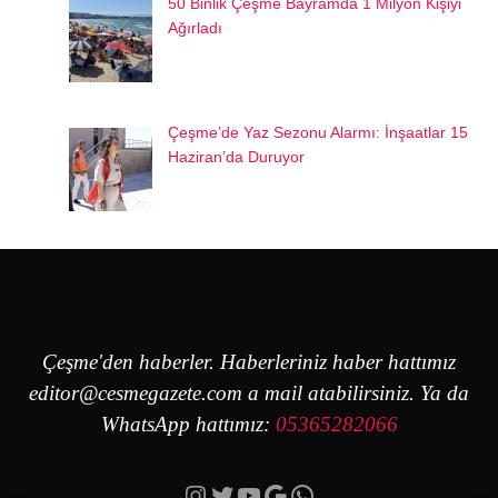
50 Binlik Çeşme Bayramda 1 Milyon Kişiyi
Ağırladı
Çeşme’de Yaz Sezonu Alarmı: İnşaatlar 15
Haziran’da Duruyor
Çeşme'den haberler. Haberleriniz haber hattımız
editor@cesmegazete.com
a mail atabilirsiniz. Ya da
WhatsApp hattımız:
05365282066
Instagram
Twitter
YouTube
Google
https://wa.me/90