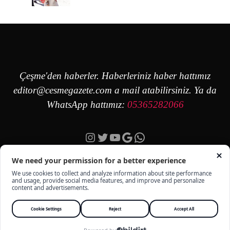
Çeşme'den haberler. Haberleriniz haber hattımız
editor@cesmegazete.com
a mail atabilirsiniz. Ya da
WhatsApp hattımız:
05365282066
Instagram
Twitter
YouTube
Google
https://wa.me/90
ÇEŞME GAZETE - TÜM HAKKI SAKLIDIR -
KÜNYE