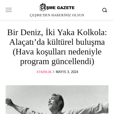
ÇEŞME'DEN HABERINIZ OLSUN
Bir Deniz, İki Yaka Kolkola:
Alaçatı’da kültürel buluşma
(Hava koşulları nedeniyle
program güncellendi)
POSTED
ETKINLIK
MAYIS 3, 2024
MAYIS
ON
3,
2024