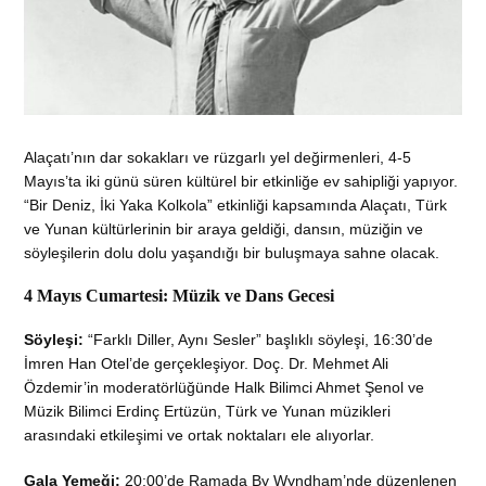
Alaçatı’nın dar sokakları ve rüzgarlı yel değirmenleri, 4-5
Mayıs’ta iki günü süren kültürel bir etkinliğe ev sahipliği yapıyor.
“Bir Deniz, İki Yaka Kolkola” etkinliği kapsamında Alaçatı, Türk
ve Yunan kültürlerinin bir araya geldiği, dansın, müziğin ve
söyleşilerin dolu dolu yaşandığı bir buluşmaya sahne olacak.
4 Mayıs Cumartesi: Müzik ve Dans Gecesi
Söyleşi:
“Farklı Diller, Aynı Sesler” başlıklı söyleşi, 16:30’de
İmren Han Otel’de gerçekleşiyor. Doç. Dr. Mehmet Ali
Özdemir’in moderatörlüğünde Halk Bilimci Ahmet Şenol ve
Müzik Bilimci Erdinç Ertüzün, Türk ve Yunan müzikleri
arasındaki etkileşimi ve ortak noktaları ele alıyorlar.
Gala Yemeği:
20:00’de Ramada By Wyndham’nde düzenlenen