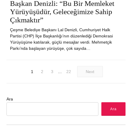
ON
Başkan Denizli: “Bu Bir Memleket
Yürüyüşüdür, Geleceğimize Sahip
Çıkmaktır”
Çeşme Belediye Başkanı Lal Denizli, Cumhuriyet Halk
Partisi (CHP) İlçe Başkanlığı’nın düzenlediği Demokrasi
Yürüyüşüne katılarak, güçlü mesajlar verdi. Mehmetçik
Parkı’nda başlayan yürüyüşe, çok sayıda…
1
2
3
…
22
Next
Ara
Ara