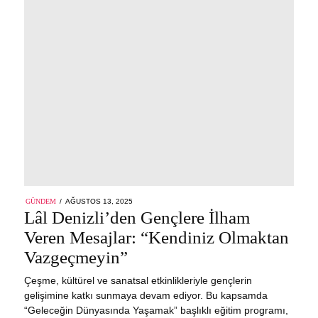
POSTED
GÜNDEM
AĞUSTOS 13, 2025
AĞUSTOS
ON
Lâl Denizli’den Gençlere İlham
13,
2025
Veren Mesajlar: “Kendiniz Olmaktan
Vazgeçmeyin”
Çeşme, kültürel ve sanatsal etkinlikleriyle gençlerin
gelişimine katkı sunmaya devam ediyor. Bu kapsamda
“Geleceğin Dünyasında Yaşamak” başlıklı eğitim programı,