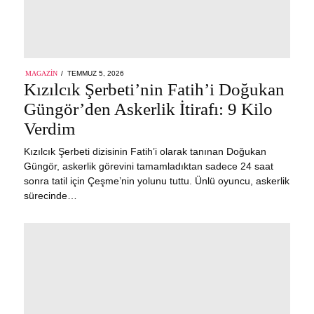
POSTED
MAGAZIN
TEMMUZ 5, 2026
ON
Kızılcık Şerbeti’nin Fatih’i Doğukan
Güngör’den Askerlik İtirafı: 9 Kilo
Verdim
Kızılcık Şerbeti dizisinin Fatih’i olarak tanınan Doğukan
Güngör, askerlik görevini tamamladıktan sadece 24 saat
sonra tatil için Çeşme’nin yolunu tuttu. Ünlü oyuncu, askerlik
sürecinde…