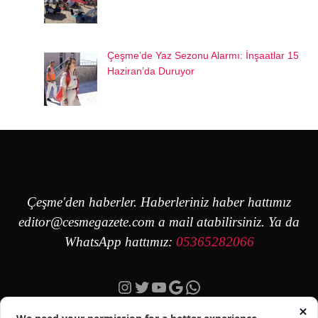
Çeşme’de Yaz Sezonu Alarmı: İnşaatlar 15
Haziran’da Duruyor
Çeşme'den haberler. Haberleriniz haber hattımız
editor@cesmegazete.com
a mail atabilirsiniz. Ya da
WhatsApp hattımız:
05365282066
Instagram
Twitter
YouTube
Google
https://wa.me/90