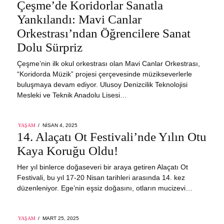
ON
Çeşme’de Koridorlar Sanatla
Yankılandı: Mavi Canlar
Orkestrası’ndan Öğrencilere Sanat
Dolu Sürpriz
Çeşme’nin ilk okul orkestrası olan Mavi Canlar Orkestrası,
“Koridorda Müzik” projesi çerçevesinde müzikseverlerle
buluşmaya devam ediyor. Ulusoy Denizcilik Teknolojisi
Mesleki ve Teknik Anadolu Lisesi…
POSTED
YAŞAM
NISAN 4, 2025
NISAN
ON
14. Alaçatı Ot Festivali’nde Yılın Otu
4,
2025
Kaya Koruğu Oldu!
Her yıl binlerce doğaseveri bir araya getiren Alaçatı Ot
Festivali, bu yıl 17-20 Nisan tarihleri arasında 14. kez
düzenleniyor. Ege’nin eşsiz doğasını, otların mucizevi…
POSTED
YAŞAM
MART 25, 2025