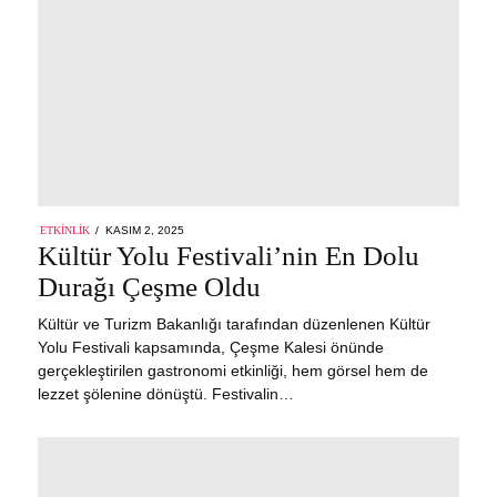
POSTED
ETKINLIK
KASIM 2, 2025
ON
Kültür Yolu Festivali’nin En Dolu
Durağı Çeşme Oldu
Kültür ve Turizm Bakanlığı tarafından düzenlenen Kültür
Yolu Festivali kapsamında, Çeşme Kalesi önünde
gerçekleştirilen gastronomi etkinliği, hem görsel hem de
lezzet şölenine dönüştü. Festivalin…