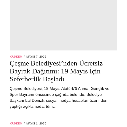
POSTED
GÜNDEM
MAYIS 7, 2025
MAYIS
ON
Çeşme Belediyesi’nden Ücretsiz
7,
2025
Bayrak Dağıtımı: 19 Mayıs İçin
Seferberlik Başladı
Çeşme Belediyesi, 19 Mayıs Atatürk’ü Anma, Gençlik ve
Spor Bayramı öncesinde çağrıda bulundu. Belediye
Başkanı Lâl Denizli, sosyal medya hesapları üzerinden
yaptığı açıklamada, tüm…
POSTED
GÜNDEM
MAYIS 1, 2025