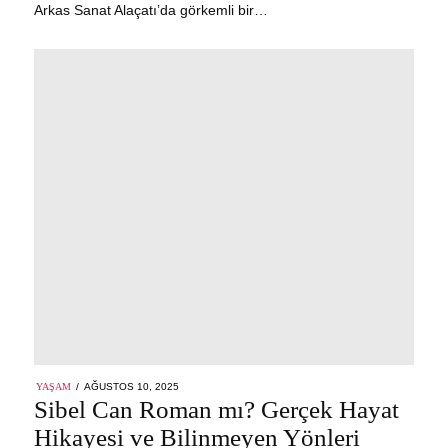
Arkas Sanat Alaçatı’da görkemli bir…
POSTED
YAŞAM
AĞUSTOS 10, 2025
ON
Sibel Can Roman mı? Gerçek Hayat
Hikayesi ve Bilinmeyen Yönleri