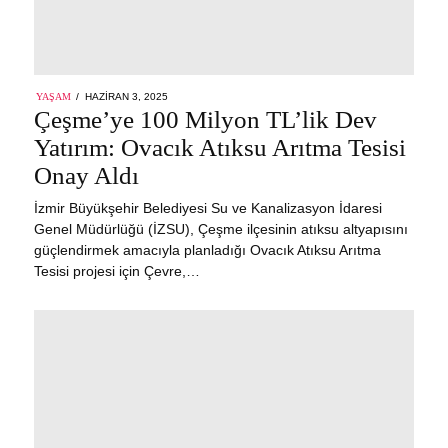
POSTED
YAŞAM
HAZIRAN 3, 2025
HAZIRAN
ON
Çeşme’ye 100 Milyon TL’lik Dev
3,
2025
Yatırım: Ovacık Atıksu Arıtma Tesisi
Onay Aldı
İzmir Büyükşehir Belediyesi Su ve Kanalizasyon İdaresi
Genel Müdürlüğü (İZSU), Çeşme ilçesinin atıksu altyapısını
güçlendirmek amacıyla planladığı Ovacık Atıksu Arıtma
Tesisi projesi için Çevre,…