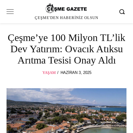
ÇEŞME'DEN HABERINIZ OLSUN
Çeşme’ye 100 Milyon TL’lik
Dev Yatırım: Ovacık Atıksu
Arıtma Tesisi Onay Aldı
POSTED
YAŞAM
HAZIRAN 3, 2025
HAZIRAN
ON
3,
2025