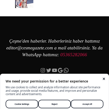
Çeşme'den haberler. Haberleriniz haber hattımız
editor@cesmegazete.com
a mail atabilirsiniz. Ya da
WhatsApp hattımız:
05365282066
Instagram
Twitter
YouTube
Google
https://wa.me/90
ÇEŞME GAZETE - TÜM HAKKI SAKLIDIR -
KÜNYE