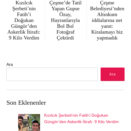
Kızılcık
Çeşme’de Tatil
Çeşme
Şerbeti’nin
Yapan Gupse
Belediyesi’nden
Fatih’i
Özay,
Altınkum
Doğukan
Hayranlarıyla
iddialarına net
Güngör’den
Bol Bol
yanıt:
Askerlik İtirafı:
Fotoğraf
Kiralamayı biz
9 Kilo Verdim
Çektirdi
yapmadık
Ara
Ara
Son Eklenenler
Kızılcık Şerbeti’nin Fatih’i Doğukan
Güngör’den Askerlik İtirafı: 9 Kilo Verdim