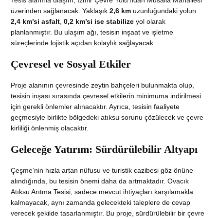
Tesis alanına ulaşım, İzmir Çevre Yolu’ndan Musalla Mahallesi
üzerinden sağlanacak. Yaklaşık
2,6 km
uzunluğundaki yolun
2,4 km’si asfalt
,
0,2 km’si ise stabilize
yol olarak
planlanmıştır. Bu ulaşım ağı, tesisin inşaat ve işletme
süreçlerinde lojistik açıdan kolaylık sağlayacak.
Çevresel ve Sosyal Etkiler
Proje alanının çevresinde zeytin bahçeleri bulunmakta olup,
tesisin inşası sırasında çevresel etkilerin minimuma indirilmesi
için gerekli önlemler alınacaktır. Ayrıca, tesisin faaliyete
geçmesiyle birlikte bölgedeki atıksu sorunu çözülecek ve çevre
kirliliği önlenmiş olacaktır.
Geleceğe Yatırım: Sürdürülebilir Altyapı
Çeşme’nin hızla artan nüfusu ve turistik cazibesi göz önüne
alındığında, bu tesisin önemi daha da artmaktadır. Ovacık
Atıksu Arıtma Tesisi, sadece mevcut ihtiyaçları karşılamakla
kalmayacak, aynı zamanda gelecekteki taleplere de cevap
verecek şekilde tasarlanmıştır. Bu proje, sürdürülebilir bir çevre