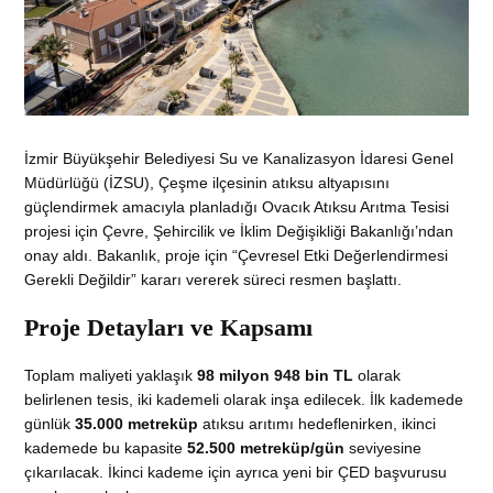
İzmir Büyükşehir Belediyesi Su ve Kanalizasyon İdaresi Genel
Müdürlüğü (İZSU), Çeşme ilçesinin atıksu altyapısını
güçlendirmek amacıyla planladığı Ovacık Atıksu Arıtma Tesisi
projesi için Çevre, Şehircilik ve İklim Değişikliği Bakanlığı’ndan
onay aldı. Bakanlık, proje için “Çevresel Etki Değerlendirmesi
Gerekli Değildir” kararı vererek süreci resmen başlattı.
Proje Detayları ve Kapsamı
Toplam maliyeti yaklaşık
98 milyon 948 bin TL
olarak
belirlenen tesis, iki kademeli olarak inşa edilecek. İlk kademede
günlük
35.000 metreküp
atıksu arıtımı hedeflenirken, ikinci
kademede bu kapasite
52.500 metreküp/gün
seviyesine
çıkarılacak. İkinci kademe için ayrıca yeni bir ÇED başvurusu