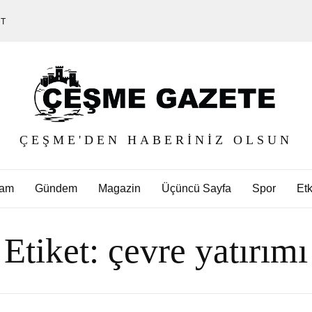
ET
ÇEŞME'DEN HABERINIZ OLSUN
am
Gündem
Magazin
Üçüncü Sayfa
Spor
Etk
Etiket:
çevre yatırımı