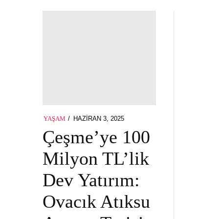
POSTED
HAZIRAN 3, 2025
HAZIRAN
YAŞAM
ON
3,
Çeşme’ye 100
2025
Milyon TL’lik
Dev Yatırım:
Ovacık Atıksu