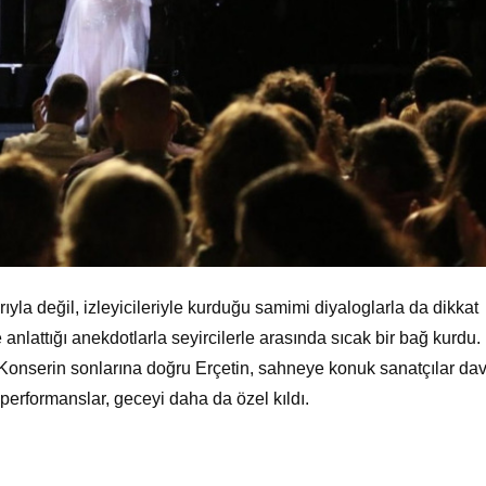
yla değil, izleyicileriyle kurduğu samimi diyaloglarla da dikkat
e anlattığı anekdotlarla seyircilerle arasında sıcak bir bağ kurdu.
. Konserin sonlarına doğru Erçetin, sahneye konuk sanatçılar dav
 performanslar, geceyi daha da özel kıldı.