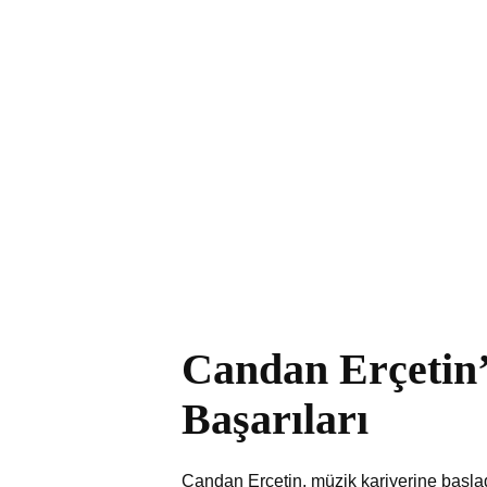
Candan Erçetin’
Başarıları
Candan Erçetin, müzik kariyerine başla