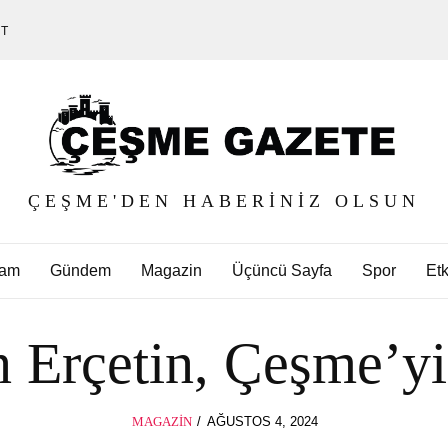
ET
ÇEŞME'DEN HABERINIZ OLSUN
am
Gündem
Magazin
Üçüncü Sayfa
Spor
Etk
 Erçetin, Çeşme’yi 
POSTED
MAGAZIN
AĞUSTOS 4, 2024
AĞUSTOS
ON
4,