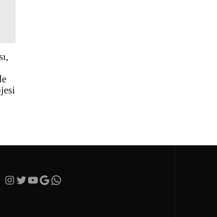
ı,
de
jesi
Instagram
Twitter
YouTube
Google
https://wa.me/905365282066