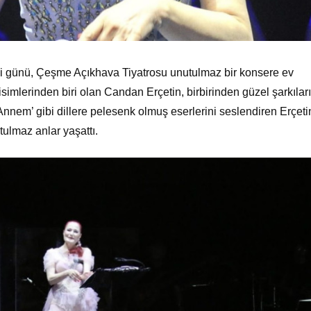
 günü, Çeşme Açıkhava Tiyatrosu unutulmaz bir konsere ev
isimlerinden biri olan Candan Erçetin, birbirinden güzel şarkılar
Annem’ gibi dillere pelesenk olmuş eserlerini seslendiren Erçeti
ulmaz anlar yaşattı.