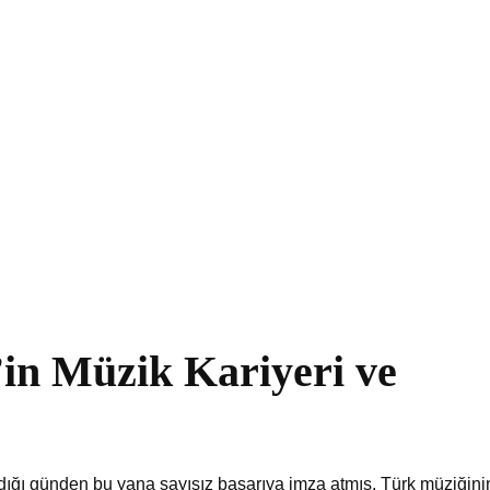
in Müzik Kariyeri ve
dığı günden bu yana sayısız başarıya imza atmış, Türk müziğini