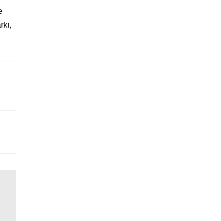
e
rkı,