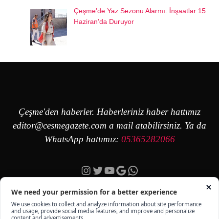
Çeşme’de Yaz Sezonu Alarmı: İnşaatlar 15
Haziran’da Duruyor
Çeşme'den haberler. Haberleriniz haber hattımız
editor@cesmegazete.com
a mail atabilirsiniz. Ya da
WhatsApp hattımız:
05365282066
Instagram
Twitter
YouTube
Google
https://wa.me/90