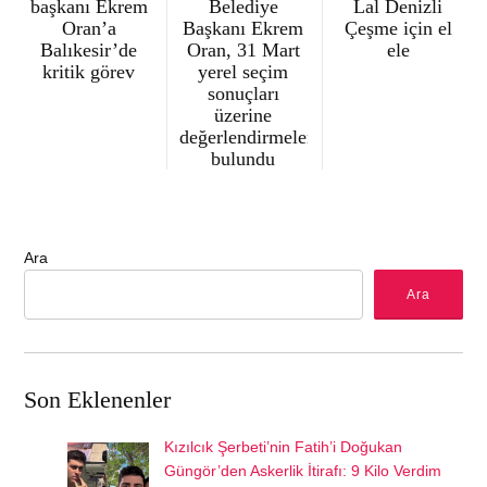
başkanı Ekrem
Belediye
Lal Denizli
Oran’a
Başkanı Ekrem
Çeşme için el
Balıkesir’de
Oran, 31 Mart
ele
kritik görev
yerel seçim
sonuçları
üzerine
değerlendirmelerde
bulundu
Ara
Ara
Son Eklenenler
Kızılcık Şerbeti’nin Fatih’i Doğukan
Güngör’den Askerlik İtirafı: 9 Kilo Verdim