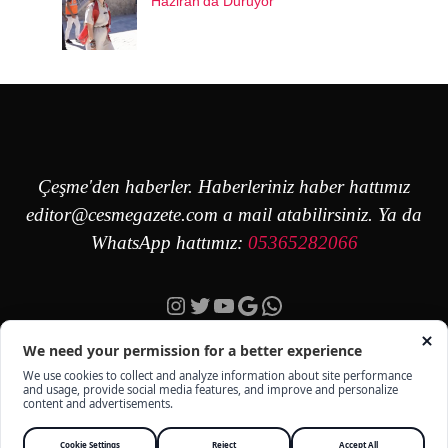
Haziran’da Duruyor
Çeşme'den haberler. Haberleriniz haber hattımız
editor@cesmegazete.com
a mail atabilirsiniz. Ya da
WhatsApp hattımız:
05365282066
Instagram
Twitter
YouTube
Google
https://wa.me/90
ÇEŞME GAZETE - TÜM HAKKI SAKLIDIR -
KÜNYE