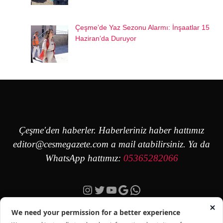
Çeşme’de Yaz Sezonu Alarmı: İnşaatlar 15
Haziran’da Duruyor
Çeşme'den haberler. Haberleriniz haber hattımız
editor@cesmegazete.com
a mail atabilirsiniz. Ya da
WhatsApp hattımız:
05365282066
Instagram
Twitter
YouTube
Google
https://wa.me/90