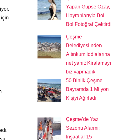
Yapan Gupse Özay,
iyor.
Hayranlarıyla Bol
için
Bol Fotoğraf Çektirdi
Çeşme
Belediyesi’nden
Altınkum iddialarına
net yanıt: Kiralamayı
biz yapmadık
50 Binlik Çeşme
Bayramda 1 Milyon
m
Kişiyi Ağırladı
Çeşme’de Yaz
Sezonu Alarmı:
adı.
İnşaatlar 15
su.