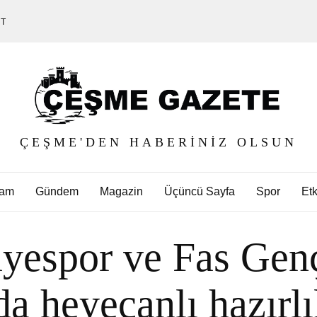
ET
ÇEŞME'DEN HABERINIZ OLSUN
am
Gündem
Magazin
Üçüncü Sayfa
Spor
Etk
yespor ve Fas Genç
da heyecanlı hazırl