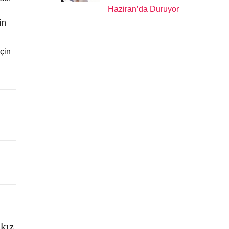
Haziran’da Duruyor
in
çin
kız