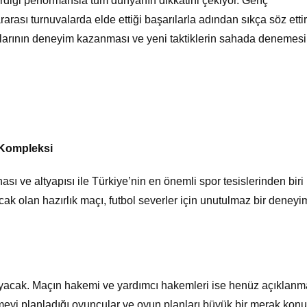
erdiği performansla tüm dünyanın dikkatini çekiyor. Genç
rası turnuvalarda elde ettiği başarılarla adından sıkça söz ettir
ularının deneyim kazanması ve yeni taktiklerin sahada denemesi 
 Kompleksi
ı ve altyapısı ile Türkiye’nin en önemli spor tesislerinden biri
ak olan hazırlık maçı, futbol severler için unutulmaz bir deneyi
layacak. Maçın hakemi ve yardımcı hakemleri ise henüz açıklanm
meyi planladığı oyuncular ve oyun planları büyük bir merak konu