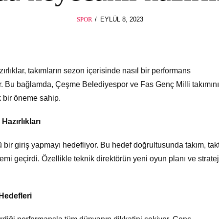
POSTED
SPOR
EYLÜL 8, 2023
ON
ırlıklar, takımların sezon içerisinde nasıl bir performans
ar. Bu bağlamda, Çeşme Belediyespor ve Fas Genç Milli takımın
k bir öneme sahip.
azırlıkları
ir giriş yapmayı hedefliyor. Bu hedef doğrultusunda takım, takt
 geçirdi. Özellikle teknik direktörün yeni oyun planı ve strateji
Hedefleri