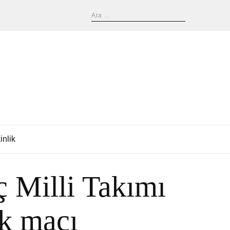
inlik
 Milli Takımı
ık maçı