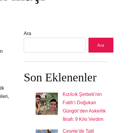
Ara
Ara
ın
Son Eklenenler
ik
Kızılcık Şerbeti’nin
leri,
Fatih’i Doğukan
Güngör’den Askerlik
İtirafı: 9 Kilo Verdim
Çeşme’de Tatil