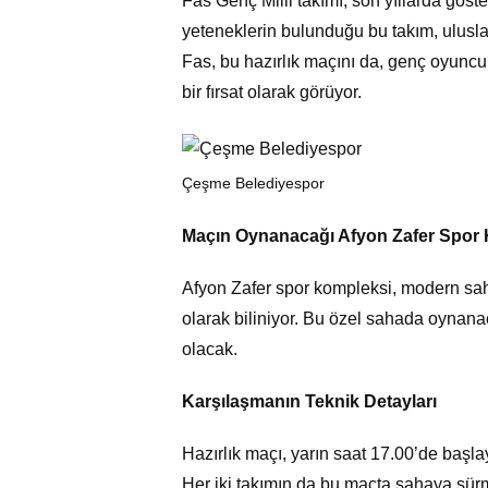
Fas Genç Milli takımı, son yıllarda göst
yeteneklerin bulunduğu bu takım, uluslara
Fas, bu hazırlık maçını da, genç oyunc
bir fırsat olarak görüyor.
Çeşme Belediyespor
Maçın Oynanacağı Afyon Zafer Spor
Afyon Zafer spor kompleksi, modern sahas
olarak biliniyor. Bu özel sahada oynanac
olacak.
Karşılaşmanın Teknik Detayları
Hazırlık maçı, yarın saat 17.00’de baş
Her iki takımın da bu maçta sahaya sür