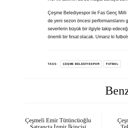
Çeşme Belediyespor ile Fas Genç Milli t
de yeni sezon öncesi performanslarını 
severlerin büyük bir ilgiyle takip edec
önemli bir fırsat olacak. Umarız ki futbol
TAGS:
ÇEŞME BELEDIYESPOR
FUTBOL
Benz
Çeşmeli Emir Tütüncüoğlu
Çeş
Satrançta İzmir İkincisi
Te