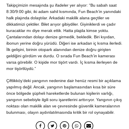
Takipçimizin mesajında şu ifadeler yer alıyor: “Bu sabah saat
8:30/9:00 gibi, iki adam sahil kısmında, Fun Beach’in yanındaki
halk plajında dolaştılar. Arkadaki makilik alana geçtiler ve
dikkatimizi çektiler. Bilet arıyor gibiydiler. Giyiniklerdi ve çadır
kuracaklar mı diye merak ettik. Hatta plajda kimse yoktu.
Çantalarından dolayı denize girmedik, bekledik. Biri kıyıdan,
ibonun yerine doğru yürüdü. Diğeri ise arkadan iç kısma ilerledi.
İlk gelişini, birinin otopark alanından denize doğru girişten
geldiğini gördüm ve durdu. O sırada Fun Beach’in kamerası
varsa görebilir. O kişide mor tişört vardı. İç kısma ilerleyen de
mor tişörtlüydü.”
Çiftlikköy’deki yangının nedenine dair henüz resmi bir açıklama
yapılmış değil. Ancak, yangının başlamasından kısa bir süre
önce bölgede şüpheli hareketlerde bulunan kişilerin varlığı,
yangının sebebiyle ilgili soru işaretlerini arttırıyor. Yangının çıkış
noktası olan makilik alan ve çevresinde güvenlik kameralarının
bulunması, olayın aydınlatılmasında kritik bir rol oynayabilir.