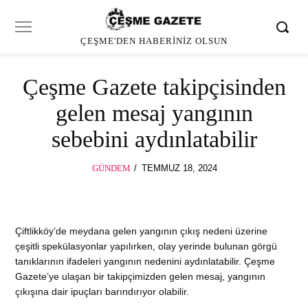
ÇEŞME'DEN HABERINIZ OLSUN
Çeşme Gazete takipçisinden
gelen mesaj yangının
sebebini aydınlatabilir
POSTED
GÜNDEM
TEMMUZ 18, 2024
TEMMUZ
ON
18,
2024
Çiftlikköy’de meydana gelen yangının çıkış nedeni üzerine
çeşitli spekülasyonlar yapılırken, olay yerinde bulunan görgü
tanıklarının ifadeleri yangının nedenini aydınlatabilir. Çeşme
Gazete’ye ulaşan bir takipçimizden gelen mesaj, yangının
çıkışına dair ipuçları barındırıyor olabilir.