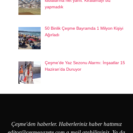
iddialarına net yanıt: Kiralamayı biz
yapmadık
50 Binlik Çeşme Bayramda 1 Milyon Kişiyi
Ağırladı
Çeşme’de Yaz Sezonu Alarmı: İnşaatlar 15
Haziran’da Duruyor
Çeşme'den haberler. Haberleriniz haber hattımız
editor@cesmegazete.com
a mail atabilirsiniz. Ya da