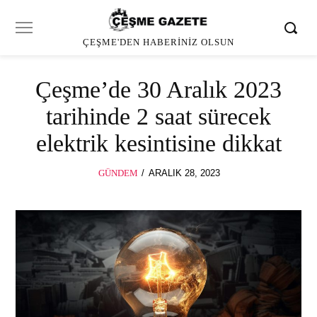
ÇEŞME'DEN HABERINIZ OLSUN
Çeşme’de 30 Aralık 2023
tarihinde 2 saat sürecek
elektrik kesintisine dikkat
POSTED
GÜNDEM
ARALIK 28, 2023
ON