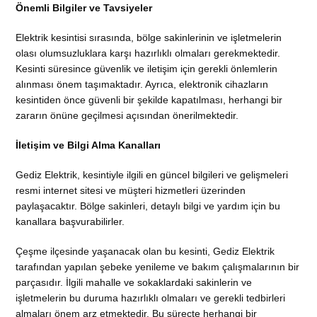
Önemli Bilgiler ve Tavsiyeler
Elektrik kesintisi sırasında, bölge sakinlerinin ve işletmelerin
olası olumsuzluklara karşı hazırlıklı olmaları gerekmektedir.
Kesinti süresince güvenlik ve iletişim için gerekli önlemlerin
alınması önem taşımaktadır. Ayrıca, elektronik cihazların
kesintiden önce güvenli bir şekilde kapatılması, herhangi bir
zararın önüne geçilmesi açısından önerilmektedir.
İletişim ve Bilgi Alma Kanalları
Gediz Elektrik, kesintiyle ilgili en güncel bilgileri ve gelişmeleri
resmi internet sitesi ve müşteri hizmetleri üzerinden
paylaşacaktır. Bölge sakinleri, detaylı bilgi ve yardım için bu
kanallara başvurabilirler.
Çeşme ilçesinde yaşanacak olan bu kesinti, Gediz Elektrik
tarafından yapılan şebeke yenileme ve bakım çalışmalarının bir
parçasıdır. İlgili mahalle ve sokaklardaki sakinlerin ve
işletmelerin bu duruma hazırlıklı olmaları ve gerekli tedbirleri
almaları önem arz etmektedir. Bu süreçte herhangi bir