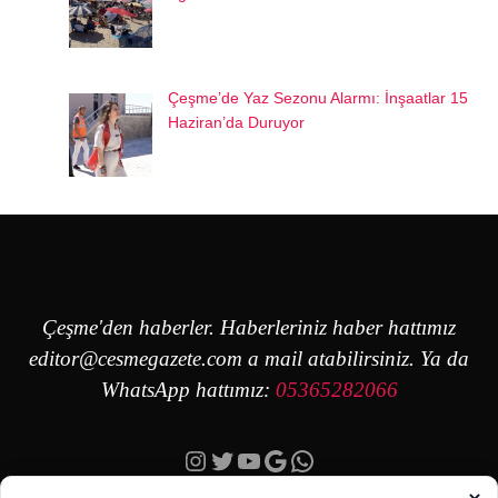
Çeşme’de Yaz Sezonu Alarmı: İnşaatlar 15
Haziran’da Duruyor
Çeşme'den haberler. Haberleriniz haber hattımız
editor@cesmegazete.com
a mail atabilirsiniz. Ya da
WhatsApp hattımız:
05365282066
Instagram
Twitter
YouTube
Google
https://wa.me/90