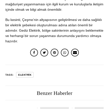
mağduriyet yaşanmaması için ilgili kurum ve kuruluşlarla iletişim
içinde olmak ve bilgi almak önemlidir.
Bu kesinti, Çeşme’nin altyapısının geliştirilmesi ve daha sağlıklı
bir elektrik şebekesi oluşturulması adına atılan önemli bir
adımdır. Gediz Elektrik, bölge sakinlerinin anlayışını beklemekte
ve herhangi bir sorun yaşanması durumunda yardımcı olmaya
hazırdır.
TAGS:
ELEKTRIK
Benzer Haberler