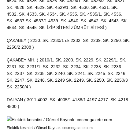
4524. SK. 4525. SK. 4526. SK. 4526/1. SK. 4526/2. SK. 4527.
SK. 4528. SK. 4529. SK. 4529/1. SK. 4530. SK. 4531. SK.
4532. SK. 4533. SK. 4534. SK. 4535. SK. 4535/1. SK. 4536.
SK. 4537 SK. 4537/1 4539. SK. 4540. SK. 4542. SK. 4543. SK.
4544. SK. 4545. SK. İZİP SİTESİ ZÜMRÜT SİTESİ )
ÇAKABEY ( 2230. SK. 2230/1 sk 2232. SK. 2239. SK. 2250. SK.
2250/2 2308 )
ÇAKABEY MH. ( 2010/1. SK. 2200. SK. 2229. SK. 2229/1. SK.
2231. SK. 2231/1. SK. 2232. SK. 2234. SK. 2235. SK. 2236.
SK. 2237. SK. 2238. SK. 2240. SK. 2241. SK. 2245. SK. 2246.
SK. 2247. SK. 2248. SK. 2249 SK. 2249. SK. 2250. SK. 2250/3
SK. 2250/4 )
DALYAN ( 3011 4002. SK. 4005/1 4188/1 4197 4217. SK. 4218
4500 )
Elektrik kesintisi / Görsel Kaynak: cesmegazete.com