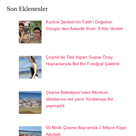
Son Eklenenler
Kızılcık Şerbeti’nin Fatih’i Doğukan
Güngör’den Askerlik İtirafı: 9 Kilo Verdim
Çeşme’de Tatil Yapan Gupse Özay,
Hayranlarıyla Bol Bol Fotoğraf Çektirdi
Çeşme Belediyesi’nden Altınkum
iddialarına net yanıt: Kiralamayı biz
yapmadık
50 Binlik Çeşme Bayramda 1 Milyon Kişiyi
Ağırladı