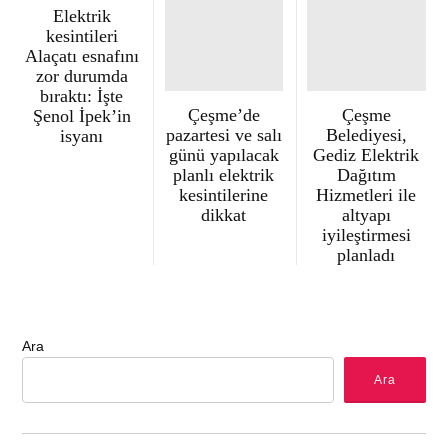
Elektrik
kesintileri
Alaçatı esnafını
zor durumda
bıraktı: İşte
Çeşme’de
Çeşme
Şenol İpek’in
pazartesi ve salı
Belediyesi,
isyanı
günü yapılacak
Gediz Elektrik
planlı elektrik
Dağıtım
kesintilerine
Hizmetleri ile
dikkat
altyapı
iyileştirmesi
planladı
Ara
Ara