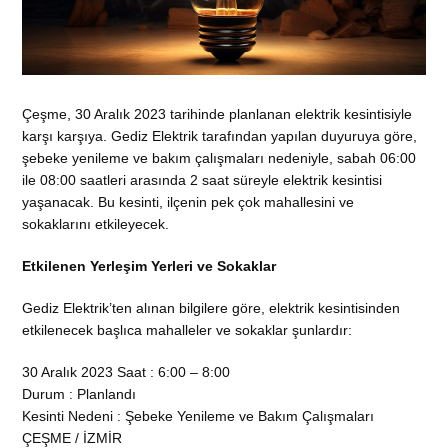
Çeşme, 30 Aralık 2023 tarihinde planlanan elektrik kesintisiyle
karşı karşıya. Gediz Elektrik tarafından yapılan duyuruya göre,
şebeke yenileme ve bakım çalışmaları nedeniyle, sabah 06:00
ile 08:00 saatleri arasında 2 saat süreyle elektrik kesintisi
yaşanacak. Bu kesinti, ilçenin pek çok mahallesini ve
sokaklarını etkileyecek.
Etkilenen Yerleşim Yerleri ve Sokaklar
Gediz Elektrik’ten alınan bilgilere göre, elektrik kesintisinden
etkilenecek başlıca mahalleler ve sokaklar şunlardır:
30 Aralık 2023 Saat : 6:00 – 8:00
Durum : Planlandı
Kesinti Nedeni : Şebeke Yenileme ve Bakım Çalışmaları
ÇEŞME / İZMİR