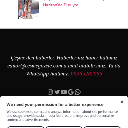
Haziran’da Duruyor
Çeşme'den haberler. Haberleriniz haber hattımız
editor@cesmegazete.com
a mail atabilirsiniz. Ya da
WhatsApp hattımız:
05365282066
Instagram
Twitter
YouTube
Google
https://wa.me/90