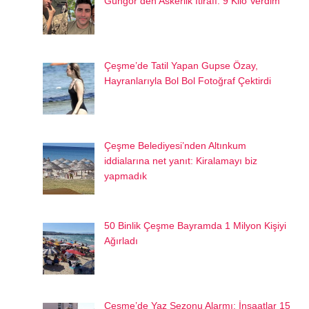
Güngör’den Askerlik İtirafı: 9 Kilo Verdim
Çeşme’de Tatil Yapan Gupse Özay,
Hayranlarıyla Bol Bol Fotoğraf Çektirdi
Çeşme Belediyesi’nden Altınkum
iddialarına net yanıt: Kiralamayı biz
yapmadık
50 Binlik Çeşme Bayramda 1 Milyon Kişiyi
Ağırladı
Çeşme’de Yaz Sezonu Alarmı: İnşaatlar 15