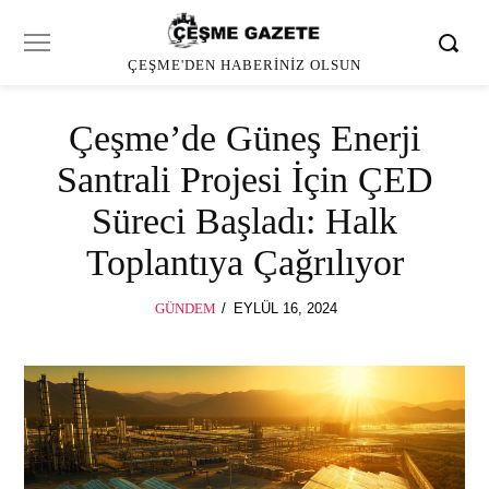
ÇEŞME'DEN HABERINIZ OLSUN
Çeşme’de Güneş Enerji
Santrali Projesi İçin ÇED
Süreci Başladı: Halk
Toplantıya Çağrılıyor
POSTED
GÜNDEM
EYLÜL 16, 2024
EYLÜL
ON
16,
2024