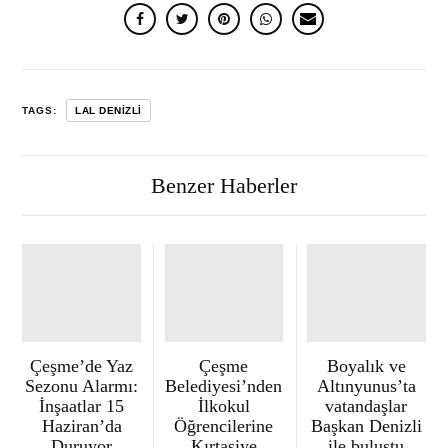
TAGS:
LAL DENIZLI
Benzer Haberler
Çeşme’de Yaz
Çeşme
Boyalık ve
Sezonu Alarmı:
Belediyesi’nden
Altınyunus’ta
İnşaatlar 15
İlkokul
vatandaşlar
Haziran’da
Öğrencilerine
Başkan Denizli
Duruyor
Kırtasiye
ile buluştu