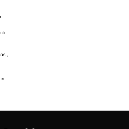
5
mli
ası,
nin