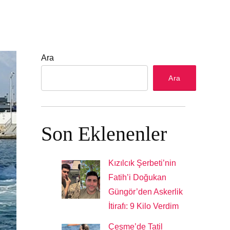
Ara
Ara
Son Eklenenler
Kızılcık Şerbeti’nin
Fatih’i Doğukan
Güngör’den Askerlik
İtirafı: 9 Kilo Verdim
Çeşme’de Tatil