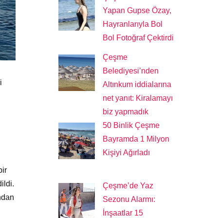
Yapan Gupse Özay,
Hayranlarıyla Bol
Bol Fotoğraf Çektirdi
Çeşme
Belediyesi’nden
i
Altınkum iddialarına
net yanıt: Kiralamayı
biz yapmadık
50 Binlik Çeşme
Bayramda 1 Milyon
Kişiyi Ağırladı
ir
ldi.
Çeşme’de Yaz
ından
Sezonu Alarmı:
İnşaatlar 15