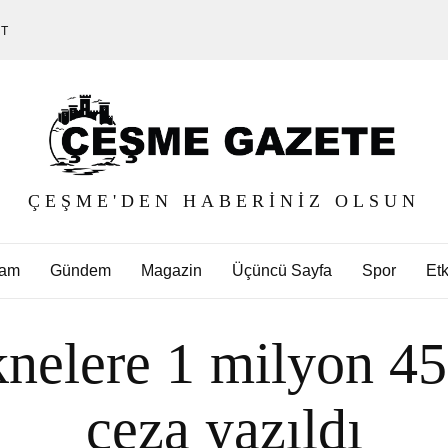
ET
ÇEŞME'DEN HABERINIZ OLSUN
am
Gündem
Magazin
Üçüncü Sayfa
Spor
Etk
nelere 1 milyon 452
ceza yazıldı