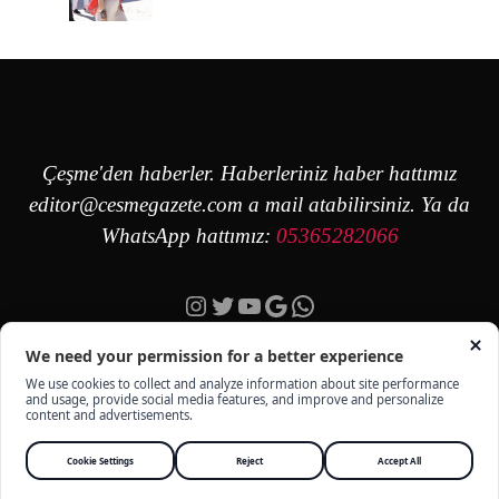
Çeşme'den haberler. Haberleriniz haber hattımız
editor@cesmegazete.com
a mail atabilirsiniz. Ya da
WhatsApp hattımız:
05365282066
Instagram
Twitter
YouTube
Google
https://wa.me/90
ÇEŞME GAZETE - TÜM HAKKI SAKLIDIR -
KÜNYE