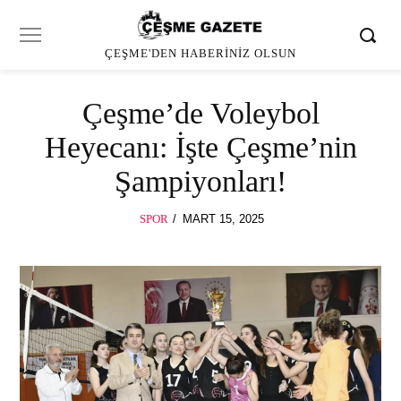
ÇEŞME'DEN HABERINIZ OLSUN
Çeşme’de Voleybol
Heyecanı: İşte Çeşme’nin
Şampiyonları!
POSTED
SPOR
MART 15, 2025
MART
ON
15,
2025