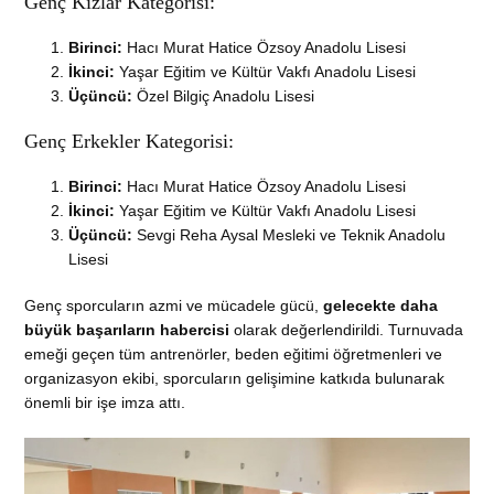
Genç Kızlar Kategorisi:
Birinci:
Hacı Murat Hatice Özsoy Anadolu Lisesi
İkinci:
Yaşar Eğitim ve Kültür Vakfı Anadolu Lisesi
Üçüncü:
Özel Bilgiç Anadolu Lisesi
Genç Erkekler Kategorisi:
Birinci:
Hacı Murat Hatice Özsoy Anadolu Lisesi
İkinci:
Yaşar Eğitim ve Kültür Vakfı Anadolu Lisesi
Üçüncü:
Sevgi Reha Aysal Mesleki ve Teknik Anadolu
Lisesi
Genç sporcuların azmi ve mücadele gücü,
gelecekte daha
büyük başarıların habercisi
olarak değerlendirildi. Turnuvada
emeği geçen tüm antrenörler, beden eğitimi öğretmenleri ve
organizasyon ekibi, sporcuların gelişimine katkıda bulunarak
önemli bir işe imza attı.