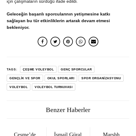
için çalışmaların sürdüğü ifade edildi.
Geleceğin başarılı sporcularının yetişmesine katkı
sağlayan bu tür etkinliklerin artarak devam etmesi
bekleniyor.
TAGS:
ÇEŞME VOLEYBOL
GENÇ SPORCULAR
GENÇLIK VE SPOR
OKUL SPORLARI
SPOR ORGANIZASYONU
VOLEYBOL
VOLEYBOL TURNUVASI
Benzer Haberler
Çeşme’de
İsmail Güral
Marshh