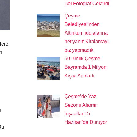
Bol Fotoğraf Çektirdi
Çeşme
Belediyesi’nden
Altınkum iddialarına
net yanıt: Kiralamayı
lere
biz yapmadık
on
50 Binlik Çeşme
Bayramda 1 Milyon
Kişiyi Ağırladı
Çeşme’de Yaz
Sezonu Alarmı:
ni
İnşaatlar 15
Haziran’da Duruyor
Bu