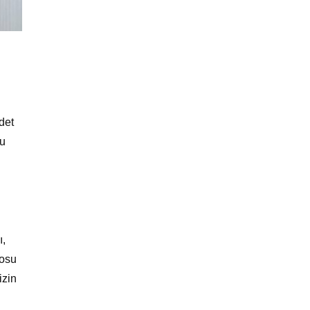
det
Su
ı,
posu
izin