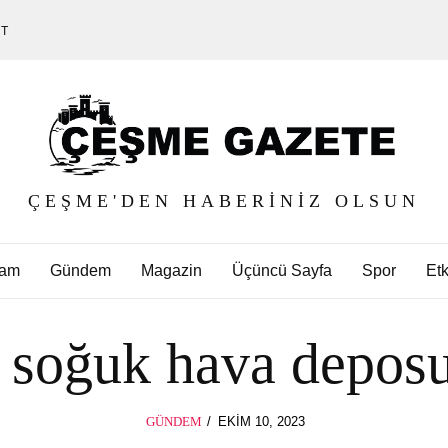
ET
ÇEŞME'DEN HABERINIZ OLSUN
am
Gündem
Magazin
Üçüncü Sayfa
Spor
Etk
soğuk hava deposu
POSTED
GÜNDEM
EKIM 10, 2023
ON