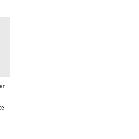
an
e
ce