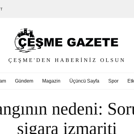
ET
ÇEŞME'DEN HABERINIZ OLSUN
am
Gündem
Magazin
Üçüncü Sayfa
Spor
Etk
ngının nedeni: Sor
sigara izmariti