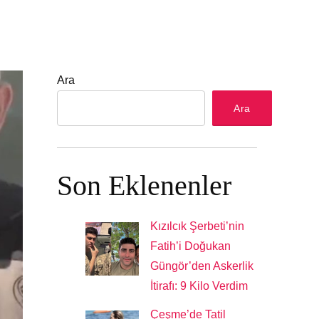
Ara
Ara
Son Eklenenler
Kızılcık Şerbeti’nin
Fatih’i Doğukan
Güngör’den Askerlik
İtirafı: 9 Kilo Verdim
Çeşme’de Tatil