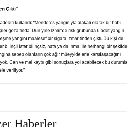
en Çıktı”
deleri kullandı: “Menderes yangınıyla alakalı olarak bir hobi
kişiler gözaltında. Dün yine İzmir’de risk grubunda 6 adet yangın
şme yangını maalesef bir sigara izmaritinden çıktı. Bu kişi de
 bilinçli ister bilinçsiz, hata ya da ihmal ile herhangi bir şekild
gına sebep olanların çok ağır müeyyidelerle karşılaşacağını
i yok. Can ve mal kaybı gibi sonuçlara yol açabilecek bu durumla
e veriliyor.”
er Haberler