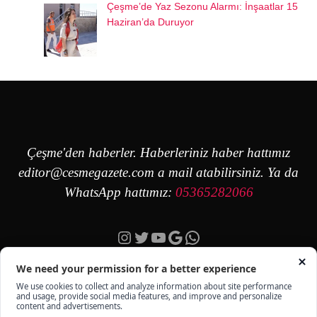
Çeşme’de Yaz Sezonu Alarmı: İnşaatlar 15
Haziran’da Duruyor
Çeşme'den haberler. Haberleriniz haber hattımız
editor@cesmegazete.com
a mail atabilirsiniz. Ya da
WhatsApp hattımız:
05365282066
Instagram
Twitter
YouTube
Google
https://wa.me/90