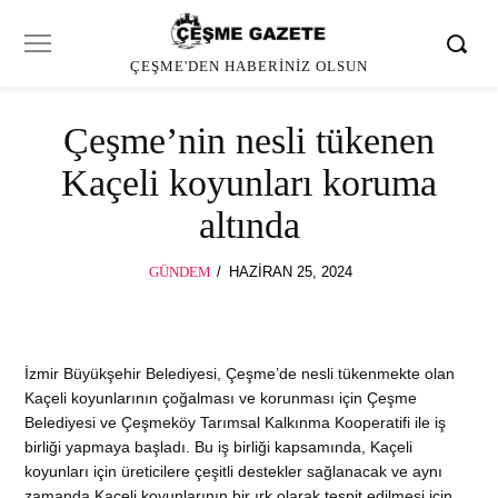
ÇEŞME'DEN HABERINIZ OLSUN
Çeşme’nin nesli tükenen
Kaçeli koyunları koruma
altında
POSTED
GÜNDEM
HAZIRAN 25, 2024
ON
İzmir Büyükşehir Belediyesi, Çeşme’de nesli tükenmekte olan
Kaçeli koyunlarının çoğalması ve korunması için Çeşme
Belediyesi ve Çeşmeköy Tarımsal Kalkınma Kooperatifi ile iş
birliği yapmaya başladı. Bu iş birliği kapsamında, Kaçeli
koyunları için üreticilere çeşitli destekler sağlanacak ve aynı
zamanda Kaçeli koyunlarının bir ırk olarak tespit edilmesi için