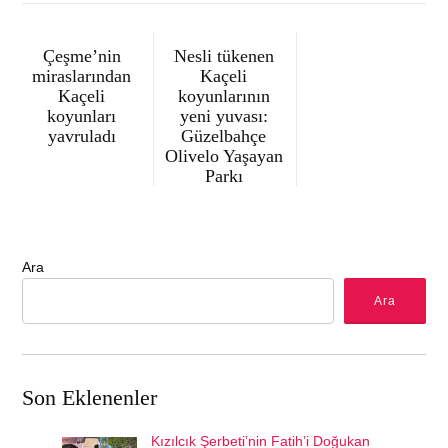
Çeşme’nin
Nesli tükenen
miraslarından
Kaçeli
Kaçeli
koyunlarının
koyunları
yeni yuvası:
yavruladı
Güzelbahçe
Olivelo Yaşayan
Parkı
Ara
Ara
Son Eklenenler
Kızılcık Şerbeti’nin Fatih’i Doğukan