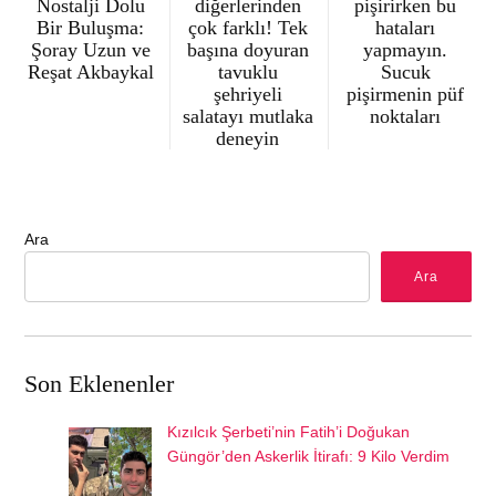
Nostalji Dolu
diğerlerinden
pişirirken bu
Bir Buluşma:
çok farklı! Tek
hataları
Şoray Uzun ve
başına doyuran
yapmayın.
Reşat Akbaykal
tavuklu
Sucuk
şehriyeli
pişirmenin püf
salatayı mutlaka
noktaları
deneyin
Ara
Ara
Son Eklenenler
Kızılcık Şerbeti’nin Fatih’i Doğukan
Güngör’den Askerlik İtirafı: 9 Kilo Verdim