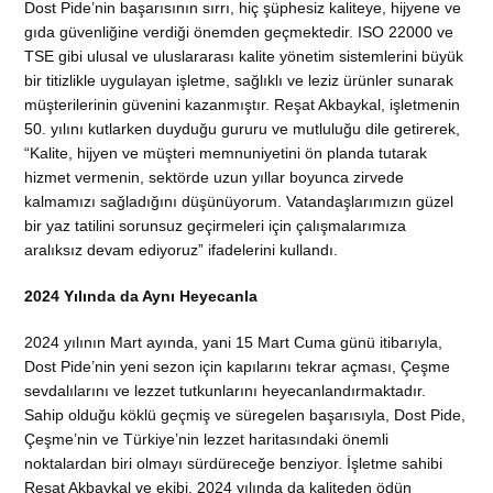
Dost Pide’nin başarısının sırrı, hiç şüphesiz kaliteye, hijyene ve
gıda güvenliğine verdiği önemden geçmektedir. ISO 22000 ve
TSE gibi ulusal ve uluslararası kalite yönetim sistemlerini büyük
bir titizlikle uygulayan işletme, sağlıklı ve leziz ürünler sunarak
müşterilerinin güvenini kazanmıştır. Reşat Akbaykal, işletmenin
50. yılını kutlarken duyduğu gururu ve mutluluğu dile getirerek,
“Kalite, hijyen ve müşteri memnuniyetini ön planda tutarak
hizmet vermenin, sektörde uzun yıllar boyunca zirvede
kalmamızı sağladığını düşünüyorum. Vatandaşlarımızın güzel
bir yaz tatilini sorunsuz geçirmeleri için çalışmalarımıza
aralıksız devam ediyoruz” ifadelerini kullandı.
2024 Yılında da Aynı Heyecanla
2024 yılının Mart ayında, yani 15 Mart Cuma günü itibarıyla,
Dost Pide’nin yeni sezon için kapılarını tekrar açması, Çeşme
sevdalılarını ve lezzet tutkunlarını heyecanlandırmaktadır.
Sahip olduğu köklü geçmiş ve süregelen başarısıyla, Dost Pide,
Çeşme’nin ve Türkiye’nin lezzet haritasındaki önemli
noktalardan biri olmayı sürdüreceğe benziyor. İşletme sahibi
Reşat Akbaykal ve ekibi, 2024 yılında da kaliteden ödün