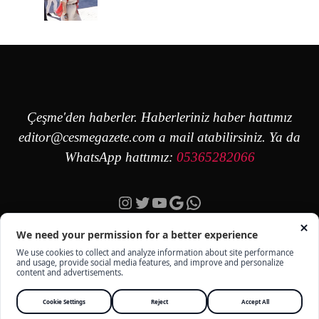
Çeşme'den haberler. Haberleriniz haber hattımız
editor@cesmegazete.com
a mail atabilirsiniz. Ya da
WhatsApp hattımız:
05365282066
Instagram
Twitter
YouTube
Google
https://wa.me/90
ÇEŞME GAZETE - TÜM HAKKI SAKLIDIR -
KÜNYE