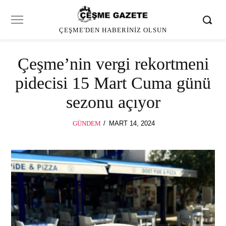
ÇEŞME'DEN HABERINIZ OLSUN
Çeşme’nin vergi rekortmeni
pidecisi 15 Mart Cuma günü
sezonu açıyor
POSTED
GÜNDEM
MART 14, 2024
MART
ON
14,
2024