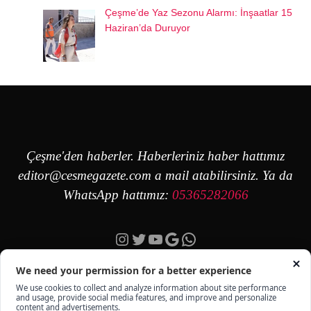
Çeşme’de Yaz Sezonu Alarmı: İnşaatlar 15
Haziran’da Duruyor
Çeşme'den haberler. Haberleriniz haber hattımız
editor@cesmegazete.com
a mail atabilirsiniz. Ya da
WhatsApp hattımız:
05365282066
Instagram
Twitter
YouTube
Google
https://wa.me/90