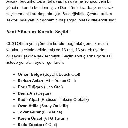
Ancak, bugünkü toplantıda yapılan oylama sonucu yeni bir
yönetim kurulu belirlenmiş ve Demir’in tekrar başkan olarak
seçilmemesi kararlaştırılmıştır. Bu değişiklik, Çeşme turizm
sektöründe yeni bir dönemin başlangıcı olarak nitelendiriliyor.
Yeni Yönetim Kurulu Seçildi
ÇEŞTOB’un yeni yönetim kurulu, bugünkü genel kurulda
yapılan seçimle belirlenmiş ve 13 asil, 13 yedek üyeden
oluşacak şekilde şekillenmiştir. Seçim sonuçlarına göre asil
listede yer alan üyeler şunlardır:
Orhan Belge
(Boyalık Beach Otel)
Serkan Aslan
(Altın Yunus Otel)
Ebru Tuğgan
(Ilıca Otel)
Deniz Arı
(Çeştur)
Kadir Alpat
(Radisson Taksim Otelcilik)
Ozan Atilla
(Saray Otelcilik)
Toker Gürer
(IC Marina)
Kerem Ünsal
(VTG Turizm)
Seda Zabıtçı
(Z Otel)