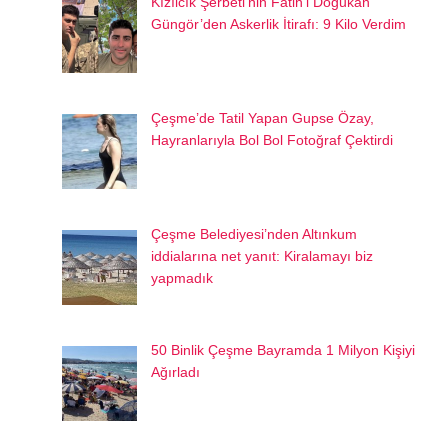
Kızılcık Şerbeti’nin Fatih’i Doğukan
Güngör’den Askerlik İtirafı: 9 Kilo Verdim
Çeşme’de Tatil Yapan Gupse Özay,
Hayranlarıyla Bol Bol Fotoğraf Çektirdi
Çeşme Belediyesi’nden Altınkum
iddialarına net yanıt: Kiralamayı biz
yapmadık
50 Binlik Çeşme Bayramda 1 Milyon Kişiyi
Ağırladı